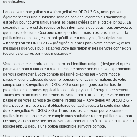
qu’utilisateur.
Lors de votre navigation sur « Korvigelloù An DROUIZIG », nous pouvons
également créer une quatrième sorte de cookies, externes au document qui
est prévu pour couvrir uniquement les pages créées par le logiciel phpBB. La
seconde manière est de récupérer les informations que vous nous envoyez et
que nous collectons. Ceci peut correspondre — mais n’est pas limité à — la
publication de messages en tant qu’utilisateur anonyme, l’inscription sur
« Korvigelloù An DROUIZIG » (désignée ci-après par « votre compte ») et les
messages que vous publiez après votre inscription et lors de votre connexion
(désignés ci-après par « vos messages »).
Votre compte contiendra au minimum un identifiant unique (désigné ci-après
par « votre nom d’utilisateur ») et un mot de passe personnel vous permettant
de vous connecter à votre compte (désigné ci-après par « votre mot de
passe ») et une adresse de courriel personnelle. Les informations de votre
compte sur « Korvigelloù An DROUIZIG » sont protégées par les lois de
protection des données applicables dans le pays qui héberge notre serveur.
Toutes les informations, en-dehors de votre nom d’utilisateur, de votre mot de
passe et de votre adresse de courriel requis par « Korvigelloù An DROUIZIG »
durant votre inscription, sont obligatoires ou facultatives, à la seule discrétion
de « Korvigelloù An DROUIZIG ». Dans tous les cas, vous pouvez contrôler
quelles informations de votre compte vous souhaitez rendre publiques ou non.
De plus, vous pouvez décider de vous abonner ou non à la liste de diffusion du
logiciel phpBB depuis une option disponible sur votre compte.
Votre mot de passe est chiffré (par un chiffrage à sens unique) afin qu’il soit