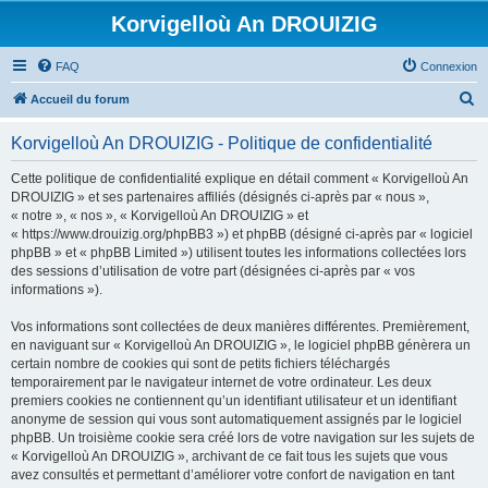
Korvigelloù An DROUIZIG
FAQ
Connexion
R
Accueil du forum
e
Korvigelloù An DROUIZIG - Politique de confidentialité
c
h
Cette politique de confidentialité explique en détail comment « Korvigelloù An
DROUIZIG » et ses partenaires affiliés (désignés ci-après par « nous »,
e
« notre », « nos », « Korvigelloù An DROUIZIG » et
r
« https://www.drouizig.org/phpBB3 ») et phpBB (désigné ci-après par « logiciel
phpBB » et « phpBB Limited ») utilisent toutes les informations collectées lors
c
des sessions d’utilisation de votre part (désignées ci-après par « vos
h
informations »).
e
Vos informations sont collectées de deux manières différentes. Premièrement,
r
en naviguant sur « Korvigelloù An DROUIZIG », le logiciel phpBB génèrera un
certain nombre de cookies qui sont de petits fichiers téléchargés
temporairement par le navigateur internet de votre ordinateur. Les deux
premiers cookies ne contiennent qu’un identifiant utilisateur et un identifiant
anonyme de session qui vous sont automatiquement assignés par le logiciel
phpBB. Un troisième cookie sera créé lors de votre navigation sur les sujets de
« Korvigelloù An DROUIZIG », archivant de ce fait tous les sujets que vous
avez consultés et permettant d’améliorer votre confort de navigation en tant