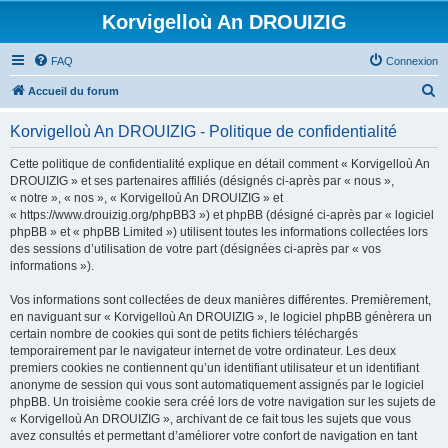
Korvigelloù An DROUIZIG
FAQ
Connexion
R
Accueil du forum
e
Korvigelloù An DROUIZIG - Politique de confidentialité
c
h
Cette politique de confidentialité explique en détail comment « Korvigelloù An
DROUIZIG » et ses partenaires affiliés (désignés ci-après par « nous »,
e
« notre », « nos », « Korvigelloù An DROUIZIG » et
r
« https://www.drouizig.org/phpBB3 ») et phpBB (désigné ci-après par « logiciel
phpBB » et « phpBB Limited ») utilisent toutes les informations collectées lors
c
des sessions d’utilisation de votre part (désignées ci-après par « vos
h
informations »).
e
Vos informations sont collectées de deux manières différentes. Premièrement,
r
en naviguant sur « Korvigelloù An DROUIZIG », le logiciel phpBB génèrera un
certain nombre de cookies qui sont de petits fichiers téléchargés
temporairement par le navigateur internet de votre ordinateur. Les deux
premiers cookies ne contiennent qu’un identifiant utilisateur et un identifiant
anonyme de session qui vous sont automatiquement assignés par le logiciel
phpBB. Un troisième cookie sera créé lors de votre navigation sur les sujets de
« Korvigelloù An DROUIZIG », archivant de ce fait tous les sujets que vous
avez consultés et permettant d’améliorer votre confort de navigation en tant