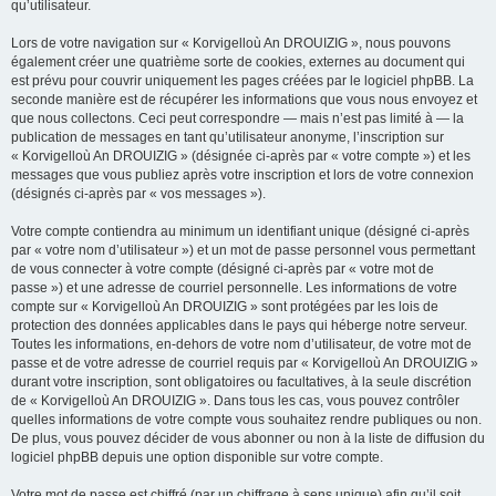
qu’utilisateur.
Lors de votre navigation sur « Korvigelloù An DROUIZIG », nous pouvons
également créer une quatrième sorte de cookies, externes au document qui
est prévu pour couvrir uniquement les pages créées par le logiciel phpBB. La
seconde manière est de récupérer les informations que vous nous envoyez et
que nous collectons. Ceci peut correspondre — mais n’est pas limité à — la
publication de messages en tant qu’utilisateur anonyme, l’inscription sur
« Korvigelloù An DROUIZIG » (désignée ci-après par « votre compte ») et les
messages que vous publiez après votre inscription et lors de votre connexion
(désignés ci-après par « vos messages »).
Votre compte contiendra au minimum un identifiant unique (désigné ci-après
par « votre nom d’utilisateur ») et un mot de passe personnel vous permettant
de vous connecter à votre compte (désigné ci-après par « votre mot de
passe ») et une adresse de courriel personnelle. Les informations de votre
compte sur « Korvigelloù An DROUIZIG » sont protégées par les lois de
protection des données applicables dans le pays qui héberge notre serveur.
Toutes les informations, en-dehors de votre nom d’utilisateur, de votre mot de
passe et de votre adresse de courriel requis par « Korvigelloù An DROUIZIG »
durant votre inscription, sont obligatoires ou facultatives, à la seule discrétion
de « Korvigelloù An DROUIZIG ». Dans tous les cas, vous pouvez contrôler
quelles informations de votre compte vous souhaitez rendre publiques ou non.
De plus, vous pouvez décider de vous abonner ou non à la liste de diffusion du
logiciel phpBB depuis une option disponible sur votre compte.
Votre mot de passe est chiffré (par un chiffrage à sens unique) afin qu’il soit