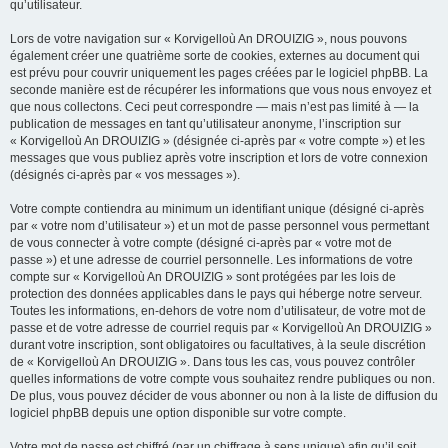
qu’utilisateur.
Lors de votre navigation sur « Korvigelloù An DROUIZIG », nous pouvons
également créer une quatrième sorte de cookies, externes au document qui
est prévu pour couvrir uniquement les pages créées par le logiciel phpBB. La
seconde manière est de récupérer les informations que vous nous envoyez et
que nous collectons. Ceci peut correspondre — mais n’est pas limité à — la
publication de messages en tant qu’utilisateur anonyme, l’inscription sur
« Korvigelloù An DROUIZIG » (désignée ci-après par « votre compte ») et les
messages que vous publiez après votre inscription et lors de votre connexion
(désignés ci-après par « vos messages »).
Votre compte contiendra au minimum un identifiant unique (désigné ci-après
par « votre nom d’utilisateur ») et un mot de passe personnel vous permettant
de vous connecter à votre compte (désigné ci-après par « votre mot de
passe ») et une adresse de courriel personnelle. Les informations de votre
compte sur « Korvigelloù An DROUIZIG » sont protégées par les lois de
protection des données applicables dans le pays qui héberge notre serveur.
Toutes les informations, en-dehors de votre nom d’utilisateur, de votre mot de
passe et de votre adresse de courriel requis par « Korvigelloù An DROUIZIG »
durant votre inscription, sont obligatoires ou facultatives, à la seule discrétion
de « Korvigelloù An DROUIZIG ». Dans tous les cas, vous pouvez contrôler
quelles informations de votre compte vous souhaitez rendre publiques ou non.
De plus, vous pouvez décider de vous abonner ou non à la liste de diffusion du
logiciel phpBB depuis une option disponible sur votre compte.
Votre mot de passe est chiffré (par un chiffrage à sens unique) afin qu’il soit