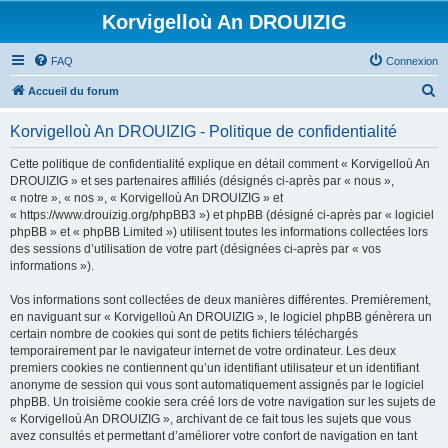
Korvigelloù An DROUIZIG
FAQ
Connexion
R
Accueil du forum
e
Korvigelloù An DROUIZIG - Politique de confidentialité
c
h
Cette politique de confidentialité explique en détail comment « Korvigelloù An
DROUIZIG » et ses partenaires affiliés (désignés ci-après par « nous »,
e
« notre », « nos », « Korvigelloù An DROUIZIG » et
r
« https://www.drouizig.org/phpBB3 ») et phpBB (désigné ci-après par « logiciel
phpBB » et « phpBB Limited ») utilisent toutes les informations collectées lors
c
des sessions d’utilisation de votre part (désignées ci-après par « vos
h
informations »).
e
Vos informations sont collectées de deux manières différentes. Premièrement,
r
en naviguant sur « Korvigelloù An DROUIZIG », le logiciel phpBB génèrera un
certain nombre de cookies qui sont de petits fichiers téléchargés
temporairement par le navigateur internet de votre ordinateur. Les deux
premiers cookies ne contiennent qu’un identifiant utilisateur et un identifiant
anonyme de session qui vous sont automatiquement assignés par le logiciel
phpBB. Un troisième cookie sera créé lors de votre navigation sur les sujets de
« Korvigelloù An DROUIZIG », archivant de ce fait tous les sujets que vous
avez consultés et permettant d’améliorer votre confort de navigation en tant