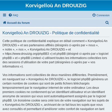
Korvigelloù An DROUIZIG
FAQ
Connexion
R
Accueil du forum
e
Korvigelloù An DROUIZIG - Politique de confidentialité
c
h
Cette politique de confidentialité explique en détail comment « Korvigelloù An
DROUIZIG » et ses partenaires affiliés (désignés ci-après par « nous »,
e
« notre », « nos », « Korvigelloù An DROUIZIG » et
r
« https://www.drouizig.org/phpBB3 ») et phpBB (désigné ci-après par « logiciel
phpBB » et « phpBB Limited ») utilisent toutes les informations collectées lors
c
des sessions d’utilisation de votre part (désignées ci-après par « vos
h
informations »).
e
Vos informations sont collectées de deux manières différentes. Premièrement,
r
en naviguant sur « Korvigelloù An DROUIZIG », le logiciel phpBB génèrera un
certain nombre de cookies qui sont de petits fichiers téléchargés
temporairement par le navigateur internet de votre ordinateur. Les deux
premiers cookies ne contiennent qu’un identifiant utilisateur et un identifiant
anonyme de session qui vous sont automatiquement assignés par le logiciel
phpBB. Un troisième cookie sera créé lors de votre navigation sur les sujets de
« Korvigelloù An DROUIZIG », archivant de ce fait tous les sujets que vous
avez consultés et permettant d’améliorer votre confort de navigation en tant