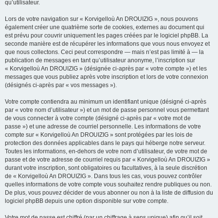
qu’utilisateur.
Lors de votre navigation sur « Korvigelloù An DROUIZIG », nous pouvons
également créer une quatrième sorte de cookies, externes au document qui
est prévu pour couvrir uniquement les pages créées par le logiciel phpBB. La
seconde manière est de récupérer les informations que vous nous envoyez et
que nous collectons. Ceci peut correspondre — mais n’est pas limité à — la
publication de messages en tant qu’utilisateur anonyme, l’inscription sur
« Korvigelloù An DROUIZIG » (désignée ci-après par « votre compte ») et les
messages que vous publiez après votre inscription et lors de votre connexion
(désignés ci-après par « vos messages »).
Votre compte contiendra au minimum un identifiant unique (désigné ci-après
par « votre nom d’utilisateur ») et un mot de passe personnel vous permettant
de vous connecter à votre compte (désigné ci-après par « votre mot de
passe ») et une adresse de courriel personnelle. Les informations de votre
compte sur « Korvigelloù An DROUIZIG » sont protégées par les lois de
protection des données applicables dans le pays qui héberge notre serveur.
Toutes les informations, en-dehors de votre nom d’utilisateur, de votre mot de
passe et de votre adresse de courriel requis par « Korvigelloù An DROUIZIG »
durant votre inscription, sont obligatoires ou facultatives, à la seule discrétion
de « Korvigelloù An DROUIZIG ». Dans tous les cas, vous pouvez contrôler
quelles informations de votre compte vous souhaitez rendre publiques ou non.
De plus, vous pouvez décider de vous abonner ou non à la liste de diffusion du
logiciel phpBB depuis une option disponible sur votre compte.
Votre mot de passe est chiffré (par un chiffrage à sens unique) afin qu’il soit