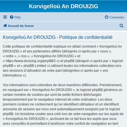
Korvigelloù An DROUIZIG
FAQ
Connexion
R
Accueil du forum
e
Korvigelloù An DROUIZIG - Politique de confidentialité
c
h
Cette politique de confidentialité explique en détail comment « Korvigelloù An
DROUIZIG » et ses partenaires affiliés (désignés ci-après par « nous »,
e
« notre », « nos », « Korvigelloù An DROUIZIG » et
r
« https://www.drouizig.org/phpBB3 ») et phpBB (désigné ci-après par « logiciel
phpBB » et « phpBB Limited ») utilisent toutes les informations collectées lors
c
des sessions d’utilisation de votre part (désignées ci-après par « vos
h
informations »).
e
Vos informations sont collectées de deux manières différentes. Premièrement,
r
en naviguant sur « Korvigelloù An DROUIZIG », le logiciel phpBB génèrera un
certain nombre de cookies qui sont de petits fichiers téléchargés
temporairement par le navigateur internet de votre ordinateur. Les deux
premiers cookies ne contiennent qu’un identifiant utilisateur et un identifiant
anonyme de session qui vous sont automatiquement assignés par le logiciel
phpBB. Un troisième cookie sera créé lors de votre navigation sur les sujets de
« Korvigelloù An DROUIZIG », archivant de ce fait tous les sujets que vous
avez consultés et permettant d’améliorer votre confort de navigation en tant