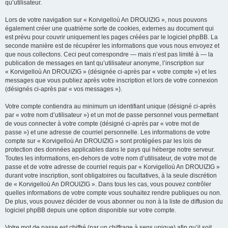
qu’utilisateur.
Lors de votre navigation sur « Korvigelloù An DROUIZIG », nous pouvons
également créer une quatrième sorte de cookies, externes au document qui
est prévu pour couvrir uniquement les pages créées par le logiciel phpBB. La
seconde manière est de récupérer les informations que vous nous envoyez et
que nous collectons. Ceci peut correspondre — mais n’est pas limité à — la
publication de messages en tant qu’utilisateur anonyme, l’inscription sur
« Korvigelloù An DROUIZIG » (désignée ci-après par « votre compte ») et les
messages que vous publiez après votre inscription et lors de votre connexion
(désignés ci-après par « vos messages »).
Votre compte contiendra au minimum un identifiant unique (désigné ci-après
par « votre nom d’utilisateur ») et un mot de passe personnel vous permettant
de vous connecter à votre compte (désigné ci-après par « votre mot de
passe ») et une adresse de courriel personnelle. Les informations de votre
compte sur « Korvigelloù An DROUIZIG » sont protégées par les lois de
protection des données applicables dans le pays qui héberge notre serveur.
Toutes les informations, en-dehors de votre nom d’utilisateur, de votre mot de
passe et de votre adresse de courriel requis par « Korvigelloù An DROUIZIG »
durant votre inscription, sont obligatoires ou facultatives, à la seule discrétion
de « Korvigelloù An DROUIZIG ». Dans tous les cas, vous pouvez contrôler
quelles informations de votre compte vous souhaitez rendre publiques ou non.
De plus, vous pouvez décider de vous abonner ou non à la liste de diffusion du
logiciel phpBB depuis une option disponible sur votre compte.
Votre mot de passe est chiffré (par un chiffrage à sens unique) afin qu’il soit