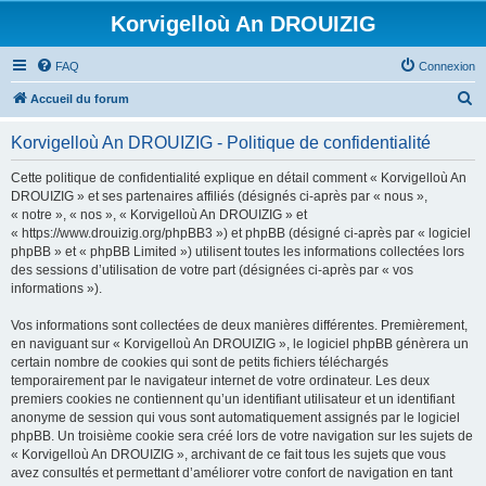
Korvigelloù An DROUIZIG
FAQ
Connexion
R
Accueil du forum
e
Korvigelloù An DROUIZIG - Politique de confidentialité
c
h
Cette politique de confidentialité explique en détail comment « Korvigelloù An
DROUIZIG » et ses partenaires affiliés (désignés ci-après par « nous »,
e
« notre », « nos », « Korvigelloù An DROUIZIG » et
r
« https://www.drouizig.org/phpBB3 ») et phpBB (désigné ci-après par « logiciel
phpBB » et « phpBB Limited ») utilisent toutes les informations collectées lors
c
des sessions d’utilisation de votre part (désignées ci-après par « vos
h
informations »).
e
Vos informations sont collectées de deux manières différentes. Premièrement,
r
en naviguant sur « Korvigelloù An DROUIZIG », le logiciel phpBB génèrera un
certain nombre de cookies qui sont de petits fichiers téléchargés
temporairement par le navigateur internet de votre ordinateur. Les deux
premiers cookies ne contiennent qu’un identifiant utilisateur et un identifiant
anonyme de session qui vous sont automatiquement assignés par le logiciel
phpBB. Un troisième cookie sera créé lors de votre navigation sur les sujets de
« Korvigelloù An DROUIZIG », archivant de ce fait tous les sujets que vous
avez consultés et permettant d’améliorer votre confort de navigation en tant