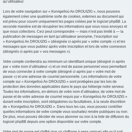
qu’utilisateur.
Lors de votre navigation sur « Korvigelloù An DROUIZIG », nous pouvons
également créer une quatrième sorte de cookies, externes au document qui
est prévu pour couvrir uniquement les pages créées par le logiciel phpBB. La
seconde manière est de récupérer les informations que vous nous envoyez et
que nous collectons. Ceci peut correspondre — mais n’est pas limité à — la
publication de messages en tant qu’utilisateur anonyme, l’inscription sur
« Korvigelloù An DROUIZIG » (désignée ci-après par « votre compte ») et les
messages que vous publiez après votre inscription et lors de votre connexion
(désignés ci-après par « vos messages »).
Votre compte contiendra au minimum un identifiant unique (désigné ci-après
par « votre nom d’utilisateur ») et un mot de passe personnel vous permettant
de vous connecter à votre compte (désigné ci-après par « votre mot de
passe ») et une adresse de courriel personnelle. Les informations de votre
compte sur « Korvigelloù An DROUIZIG » sont protégées par les lois de
protection des données applicables dans le pays qui héberge notre serveur.
Toutes les informations, en-dehors de votre nom d’utilisateur, de votre mot de
passe et de votre adresse de courriel requis par « Korvigelloù An DROUIZIG »
durant votre inscription, sont obligatoires ou facultatives, à la seule discrétion
de « Korvigelloù An DROUIZIG ». Dans tous les cas, vous pouvez contrôler
quelles informations de votre compte vous souhaitez rendre publiques ou non.
De plus, vous pouvez décider de vous abonner ou non à la liste de diffusion du
logiciel phpBB depuis une option disponible sur votre compte.
Votre mot de passe est chiffré (par un chiffrage à sens unique) afin qu’il soit