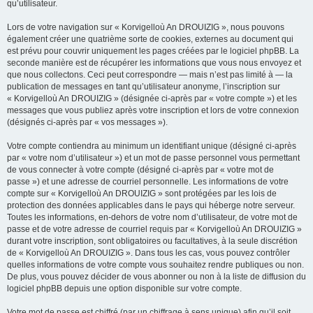
qu’utilisateur.
Lors de votre navigation sur « Korvigelloù An DROUIZIG », nous pouvons
également créer une quatrième sorte de cookies, externes au document qui
est prévu pour couvrir uniquement les pages créées par le logiciel phpBB. La
seconde manière est de récupérer les informations que vous nous envoyez et
que nous collectons. Ceci peut correspondre — mais n’est pas limité à — la
publication de messages en tant qu’utilisateur anonyme, l’inscription sur
« Korvigelloù An DROUIZIG » (désignée ci-après par « votre compte ») et les
messages que vous publiez après votre inscription et lors de votre connexion
(désignés ci-après par « vos messages »).
Votre compte contiendra au minimum un identifiant unique (désigné ci-après
par « votre nom d’utilisateur ») et un mot de passe personnel vous permettant
de vous connecter à votre compte (désigné ci-après par « votre mot de
passe ») et une adresse de courriel personnelle. Les informations de votre
compte sur « Korvigelloù An DROUIZIG » sont protégées par les lois de
protection des données applicables dans le pays qui héberge notre serveur.
Toutes les informations, en-dehors de votre nom d’utilisateur, de votre mot de
passe et de votre adresse de courriel requis par « Korvigelloù An DROUIZIG »
durant votre inscription, sont obligatoires ou facultatives, à la seule discrétion
de « Korvigelloù An DROUIZIG ». Dans tous les cas, vous pouvez contrôler
quelles informations de votre compte vous souhaitez rendre publiques ou non.
De plus, vous pouvez décider de vous abonner ou non à la liste de diffusion du
logiciel phpBB depuis une option disponible sur votre compte.
Votre mot de passe est chiffré (par un chiffrage à sens unique) afin qu’il soit