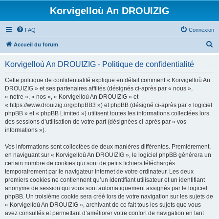
Korvigelloù An DROUIZIG
FAQ
Connexion
R
Accueil du forum
e
Korvigelloù An DROUIZIG - Politique de confidentialité
c
h
Cette politique de confidentialité explique en détail comment « Korvigelloù An
DROUIZIG » et ses partenaires affiliés (désignés ci-après par « nous »,
e
« notre », « nos », « Korvigelloù An DROUIZIG » et
r
« https://www.drouizig.org/phpBB3 ») et phpBB (désigné ci-après par « logiciel
phpBB » et « phpBB Limited ») utilisent toutes les informations collectées lors
c
des sessions d’utilisation de votre part (désignées ci-après par « vos
h
informations »).
e
Vos informations sont collectées de deux manières différentes. Premièrement,
r
en naviguant sur « Korvigelloù An DROUIZIG », le logiciel phpBB génèrera un
certain nombre de cookies qui sont de petits fichiers téléchargés
temporairement par le navigateur internet de votre ordinateur. Les deux
premiers cookies ne contiennent qu’un identifiant utilisateur et un identifiant
anonyme de session qui vous sont automatiquement assignés par le logiciel
phpBB. Un troisième cookie sera créé lors de votre navigation sur les sujets de
« Korvigelloù An DROUIZIG », archivant de ce fait tous les sujets que vous
avez consultés et permettant d’améliorer votre confort de navigation en tant