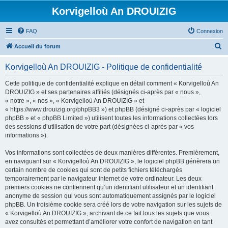
Korvigelloù An DROUIZIG
FAQ
Connexion
R
Accueil du forum
e
Korvigelloù An DROUIZIG - Politique de confidentialité
c
h
Cette politique de confidentialité explique en détail comment « Korvigelloù An
DROUIZIG » et ses partenaires affiliés (désignés ci-après par « nous »,
e
« notre », « nos », « Korvigelloù An DROUIZIG » et
r
« https://www.drouizig.org/phpBB3 ») et phpBB (désigné ci-après par « logiciel
phpBB » et « phpBB Limited ») utilisent toutes les informations collectées lors
c
des sessions d’utilisation de votre part (désignées ci-après par « vos
h
informations »).
e
Vos informations sont collectées de deux manières différentes. Premièrement,
r
en naviguant sur « Korvigelloù An DROUIZIG », le logiciel phpBB génèrera un
certain nombre de cookies qui sont de petits fichiers téléchargés
temporairement par le navigateur internet de votre ordinateur. Les deux
premiers cookies ne contiennent qu’un identifiant utilisateur et un identifiant
anonyme de session qui vous sont automatiquement assignés par le logiciel
phpBB. Un troisième cookie sera créé lors de votre navigation sur les sujets de
« Korvigelloù An DROUIZIG », archivant de ce fait tous les sujets que vous
avez consultés et permettant d’améliorer votre confort de navigation en tant