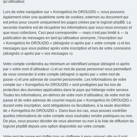
qu’utilisateur.
Lors de votre navigation sur « Korvigelloù An DROUIZIG », nous pouvons
également créer une quatrième sorte de cookies, externes au document qui
est prévu pour couvrir uniquement les pages créées par le logiciel phpBB. La
seconde manière est de récupérer les informations que vous nous envoyez et
que nous collectons. Ceci peut correspondre — mais n’est pas limité à — la
publication de messages en tant qu’utilisateur anonyme, l’inscription sur
« Korvigelloù An DROUIZIG » (désignée ci-après par « votre compte ») et les
messages que vous publiez après votre inscription et lors de votre connexion
(désignés ci-après par « vos messages »).
Votre compte contiendra au minimum un identifiant unique (désigné ci-après
par « votre nom d’utilisateur ») et un mot de passe personnel vous permettant
de vous connecter à votre compte (désigné ci-après par « votre mot de
passe ») et une adresse de courriel personnelle. Les informations de votre
compte sur « Korvigelloù An DROUIZIG » sont protégées par les lois de
protection des données applicables dans le pays qui héberge notre serveur.
Toutes les informations, en-dehors de votre nom d’utilisateur, de votre mot de
passe et de votre adresse de courriel requis par « Korvigelloù An DROUIZIG »
durant votre inscription, sont obligatoires ou facultatives, à la seule discrétion
de « Korvigelloù An DROUIZIG ». Dans tous les cas, vous pouvez contrôler
quelles informations de votre compte vous souhaitez rendre publiques ou non.
De plus, vous pouvez décider de vous abonner ou non à la liste de diffusion du
logiciel phpBB depuis une option disponible sur votre compte.
Votre mot de passe est chiffré (par un chiffrage à sens unique) afin qu’il soit