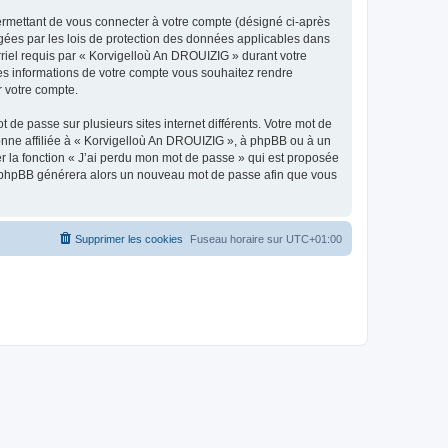
ermettant de vous connecter à votre compte (désigné ci-après
gées par les lois de protection des données applicables dans
rriel requis par « Korvigelloù An DROUIZIG » durant votre
lles informations de votre compte vous souhaitez rendre
r votre compte.
 de passe sur plusieurs sites internet différents. Votre mot de
nne affiliée à « Korvigelloù An DROUIZIG », à phpBB ou à un
er la fonction « J’ai perdu mon mot de passe » qui est proposée
ciel phpBB générera alors un nouveau mot de passe afin que vous
Supprimer les cookies
Fuseau horaire sur
UTC+01:00