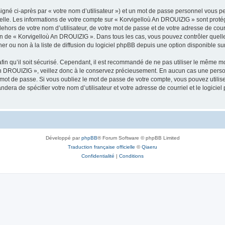
igné ci-après par « votre nom d’utilisateur ») et un mot de passe personnel vous p
nelle. Les informations de votre compte sur « Korvigelloù An DROUIZIG » sont proté
dehors de votre nom d’utilisateur, de votre mot de passe et de votre adresse de cou
rétion de « Korvigelloù An DROUIZIG ». Dans tous les cas, vous pouvez contrôler que
 ou non à la liste de diffusion du logiciel phpBB depuis une option disponible su
afin qu’il soit sécurisé. Cependant, il est recommandé de ne pas utiliser le même mot
An DROUIZIG », veillez donc à le conservez précieusement. En aucun cas une perso
 mot de passe. Si vous oubliez le mot de passe de votre compte, vous pouvez utilis
andera de spécifier votre nom d’utilisateur et votre adresse de courriel et le logi
Développé par
phpBB
® Forum Software © phpBB Limited
Traduction française officielle
©
Qiaeru
Confidentialité
|
Conditions