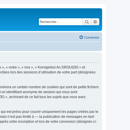
Rechercher
Recherche avancé
Connexion
s », « notre », « nos », « Korvigelloù An DROUIZIG » et
ctées lors des sessions d’utilisation de votre part (désignées
èrera un certain nombre de cookies qui sont de petits fichiers
et un identifiant anonyme de session qui vous sont
G », archivant de ce fait tous les sujets que vous avez
qui est prévu pour couvrir uniquement les pages créées par le
ais n’est pas limité à — la publication de messages en tant
rès votre inscription et lors de votre connexion (désignés ci-