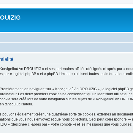
ROUIZIG
tialité
 Korvigelloù An DROUIZIG » et ses partenaires affiliés (désignés ci-après par « nou
par « logiciel phpBB » et « phpBB Limited ») utilisent toutes les informations colle
 Premièrement, en naviguant sur « Korvigelloù An DROUIZIG », le logiciel phpBB gén
ordinateur. Les deux premiers cookies ne contiennent qu’un identifiant utilisateur 
okie sera créé lors de votre navigation sur les sujets de « Korvigelloù An DROUIZI
n tant qu’utilisateur.
us pouvons également créer une quatrième sorte de cookies, externes au document 
mations que vous nous envoyez et que nous collectons. Ceci peut correspondre — m
IZIG » (désignée ci-après par « votre compte ») et les messages que vous publiez ap