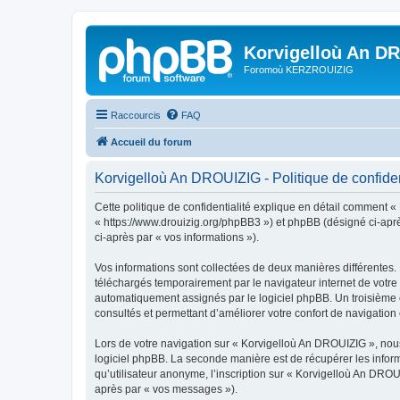
Korvigelloù An D
Foromoù KERZROUIZIG
Raccourcis
FAQ
Accueil du forum
Korvigelloù An DROUIZIG - Politique de confiden
Cette politique de confidentialité explique en détail comment «
« https://www.drouizig.org/phpBB3 ») et phpBB (désigné ci-après 
ci-après par « vos informations »).
Vos informations sont collectées de deux manières différentes.
téléchargés temporairement par le navigateur internet de votre 
automatiquement assignés par le logiciel phpBB. Un troisième co
consultés et permettant d’améliorer votre confort de navigation e
Lors de votre navigation sur « Korvigelloù An DROUIZIG », no
logiciel phpBB. La seconde manière est de récupérer les infor
qu’utilisateur anonyme, l’inscription sur « Korvigelloù An DROU
après par « vos messages »).