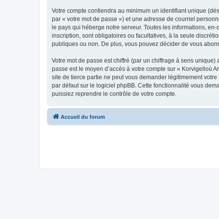
Votre compte contiendra au minimum un identifiant unique (dés
par « votre mot de passe ») et une adresse de courriel person
le pays qui héberge notre serveur. Toutes les informations, en-
inscription, sont obligatoires ou facultatives, à la seule disc
publiques ou non. De plus, vous pouvez décider de vous abonner
Votre mot de passe est chiffré (par un chiffrage à sens unique) 
passe est le moyen d’accès à votre compte sur « Korvigelloù 
site de tierce partie ne peut vous demander légitimement votre
par défaut sur le logiciel phpBB. Cette fonctionnalité vous dem
puissiez reprendre le contrôle de votre compte.
Accueil du forum