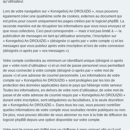
qu’utilisateur.
Lors de votre navigation sur « Korvigelloù An DROUIZIG », nous pouvons
également créer une quatrième sorte de cookies, externes au document qui
est prévu pour couvrir uniquement les pages créées par le logiciel phpBB. La
seconde manière est de récupérer les informations que vous nous envoyez et
que nous collectons. Ceci peut correspondre — mais n’est pas limité à — la
publication de messages en tant qu’utilisateur anonyme, l’inscription sur
« Korvigelloù An DROUIZIG » (désignée ci-après par « votre compte ») et les
messages que vous publiez après votre inscription et lors de votre connexion
(désignés ci-après par « vos messages »).
Votre compte contiendra au minimum un identifiant unique (désigné ci-après
par « votre nom d’utilisateur ») et un mot de passe personnel vous permettant
de vous connecter à votre compte (désigné ci-après par « votre mot de
passe ») et une adresse de courriel personnelle. Les informations de votre
compte sur « Korvigelloù An DROUIZIG » sont protégées par les lois de
protection des données applicables dans le pays qui héberge notre serveur.
Toutes les informations, en-dehors de votre nom d’utilisateur, de votre mot de
passe et de votre adresse de courriel requis par « Korvigelloù An DROUIZIG »
durant votre inscription, sont obligatoires ou facultatives, à la seule discrétion
de « Korvigelloù An DROUIZIG ». Dans tous les cas, vous pouvez contrôler
quelles informations de votre compte vous souhaitez rendre publiques ou non.
De plus, vous pouvez décider de vous abonner ou non à la liste de diffusion du
logiciel phpBB depuis une option disponible sur votre compte.
Votre mot de passe est chiffré (par un chiffrage à sens unique) afin qu’il soit