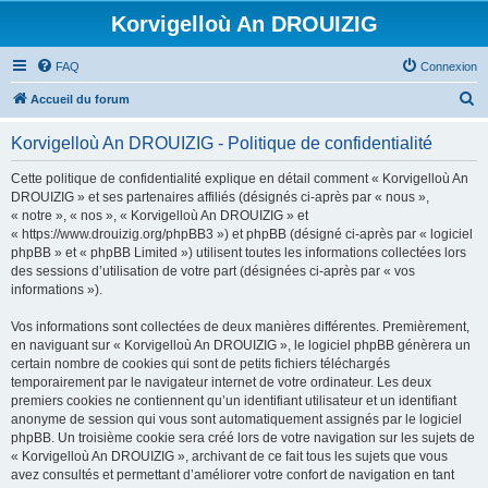
Korvigelloù An DROUIZIG
FAQ
Connexion
R
Accueil du forum
e
Korvigelloù An DROUIZIG - Politique de confidentialité
c
h
Cette politique de confidentialité explique en détail comment « Korvigelloù An
DROUIZIG » et ses partenaires affiliés (désignés ci-après par « nous »,
e
« notre », « nos », « Korvigelloù An DROUIZIG » et
r
« https://www.drouizig.org/phpBB3 ») et phpBB (désigné ci-après par « logiciel
phpBB » et « phpBB Limited ») utilisent toutes les informations collectées lors
c
des sessions d’utilisation de votre part (désignées ci-après par « vos
h
informations »).
e
Vos informations sont collectées de deux manières différentes. Premièrement,
r
en naviguant sur « Korvigelloù An DROUIZIG », le logiciel phpBB génèrera un
certain nombre de cookies qui sont de petits fichiers téléchargés
temporairement par le navigateur internet de votre ordinateur. Les deux
premiers cookies ne contiennent qu’un identifiant utilisateur et un identifiant
anonyme de session qui vous sont automatiquement assignés par le logiciel
phpBB. Un troisième cookie sera créé lors de votre navigation sur les sujets de
« Korvigelloù An DROUIZIG », archivant de ce fait tous les sujets que vous
avez consultés et permettant d’améliorer votre confort de navigation en tant