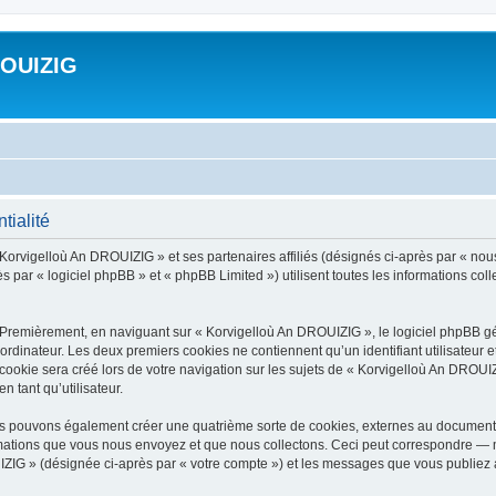
ROUIZIG
tialité
 Korvigelloù An DROUIZIG » et ses partenaires affiliés (désignés ci-après par « nou
par « logiciel phpBB » et « phpBB Limited ») utilisent toutes les informations colle
 Premièrement, en naviguant sur « Korvigelloù An DROUIZIG », le logiciel phpBB gén
ordinateur. Les deux premiers cookies ne contiennent qu’un identifiant utilisateur 
okie sera créé lors de votre navigation sur les sujets de « Korvigelloù An DROUIZI
n tant qu’utilisateur.
us pouvons également créer une quatrième sorte de cookies, externes au document 
mations que vous nous envoyez et que nous collectons. Ceci peut correspondre — m
IZIG » (désignée ci-après par « votre compte ») et les messages que vous publiez ap