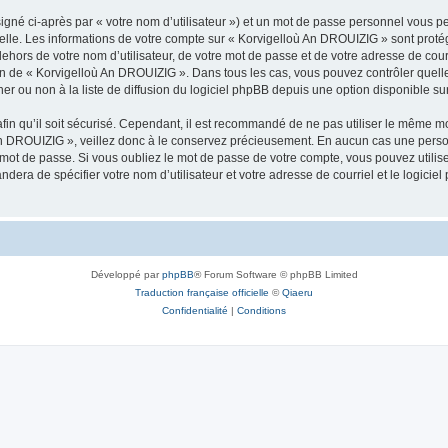
igné ci-après par « votre nom d’utilisateur ») et un mot de passe personnel vous p
nelle. Les informations de votre compte sur « Korvigelloù An DROUIZIG » sont proté
dehors de votre nom d’utilisateur, de votre mot de passe et de votre adresse de cou
rétion de « Korvigelloù An DROUIZIG ». Dans tous les cas, vous pouvez contrôler que
 ou non à la liste de diffusion du logiciel phpBB depuis une option disponible su
afin qu’il soit sécurisé. Cependant, il est recommandé de ne pas utiliser le même mot
An DROUIZIG », veillez donc à le conservez précieusement. En aucun cas une perso
 mot de passe. Si vous oubliez le mot de passe de votre compte, vous pouvez utilis
andera de spécifier votre nom d’utilisateur et votre adresse de courriel et le logi
Développé par
phpBB
® Forum Software © phpBB Limited
Traduction française officielle
©
Qiaeru
Confidentialité
|
Conditions