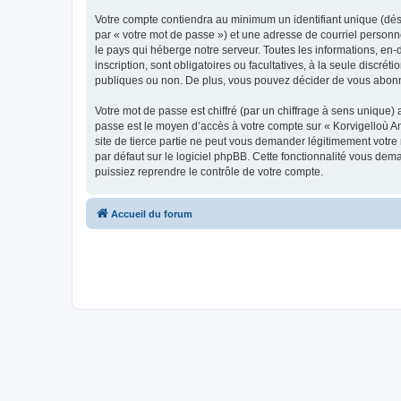
Votre compte contiendra au minimum un identifiant unique (dés
par « votre mot de passe ») et une adresse de courriel person
le pays qui héberge notre serveur. Toutes les informations, en-
inscription, sont obligatoires ou facultatives, à la seule disc
publiques ou non. De plus, vous pouvez décider de vous abonner
Votre mot de passe est chiffré (par un chiffrage à sens unique) 
passe est le moyen d’accès à votre compte sur « Korvigelloù 
site de tierce partie ne peut vous demander légitimement votre
par défaut sur le logiciel phpBB. Cette fonctionnalité vous dem
puissiez reprendre le contrôle de votre compte.
Accueil du forum