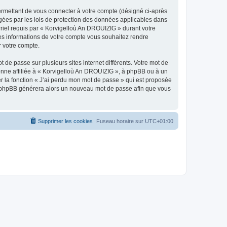
ermettant de vous connecter à votre compte (désigné ci-après
gées par les lois de protection des données applicables dans
rriel requis par « Korvigelloù An DROUIZIG » durant votre
lles informations de votre compte vous souhaitez rendre
r votre compte.
 de passe sur plusieurs sites internet différents. Votre mot de
nne affiliée à « Korvigelloù An DROUIZIG », à phpBB ou à un
er la fonction « J’ai perdu mon mot de passe » qui est proposée
ciel phpBB générera alors un nouveau mot de passe afin que vous
Supprimer les cookies
Fuseau horaire sur
UTC+01:00