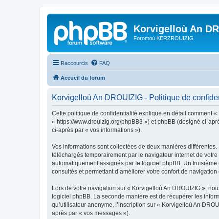
Korvigelloù An D
Foromoù KERZROUIZIG
Raccourcis
FAQ
Accueil du forum
Korvigelloù An DROUIZIG - Politique de confiden
Cette politique de confidentialité explique en détail comment «
« https://www.drouizig.org/phpBB3 ») et phpBB (désigné ci-après 
ci-après par « vos informations »).
Vos informations sont collectées de deux manières différentes.
téléchargés temporairement par le navigateur internet de votre 
automatiquement assignés par le logiciel phpBB. Un troisième co
consultés et permettant d’améliorer votre confort de navigation e
Lors de votre navigation sur « Korvigelloù An DROUIZIG », no
logiciel phpBB. La seconde manière est de récupérer les infor
qu’utilisateur anonyme, l’inscription sur « Korvigelloù An DROU
après par « vos messages »).