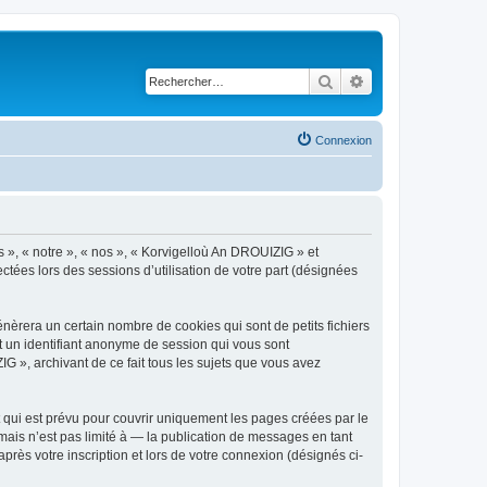
Rechercher
Recherche avancé
Connexion
s », « notre », « nos », « Korvigelloù An DROUIZIG » et
ctées lors des sessions d’utilisation de votre part (désignées
èrera un certain nombre de cookies qui sont de petits fichiers
et un identifiant anonyme de session qui vous sont
G », archivant de ce fait tous les sujets que vous avez
qui est prévu pour couvrir uniquement les pages créées par le
ais n’est pas limité à — la publication de messages en tant
rès votre inscription et lors de votre connexion (désignés ci-