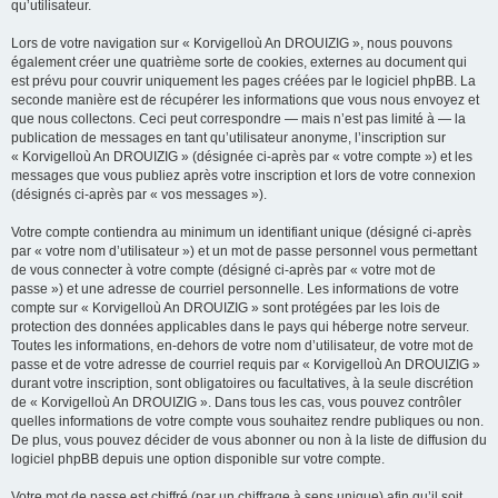
qu’utilisateur.
Lors de votre navigation sur « Korvigelloù An DROUIZIG », nous pouvons
également créer une quatrième sorte de cookies, externes au document qui
est prévu pour couvrir uniquement les pages créées par le logiciel phpBB. La
seconde manière est de récupérer les informations que vous nous envoyez et
que nous collectons. Ceci peut correspondre — mais n’est pas limité à — la
publication de messages en tant qu’utilisateur anonyme, l’inscription sur
« Korvigelloù An DROUIZIG » (désignée ci-après par « votre compte ») et les
messages que vous publiez après votre inscription et lors de votre connexion
(désignés ci-après par « vos messages »).
Votre compte contiendra au minimum un identifiant unique (désigné ci-après
par « votre nom d’utilisateur ») et un mot de passe personnel vous permettant
de vous connecter à votre compte (désigné ci-après par « votre mot de
passe ») et une adresse de courriel personnelle. Les informations de votre
compte sur « Korvigelloù An DROUIZIG » sont protégées par les lois de
protection des données applicables dans le pays qui héberge notre serveur.
Toutes les informations, en-dehors de votre nom d’utilisateur, de votre mot de
passe et de votre adresse de courriel requis par « Korvigelloù An DROUIZIG »
durant votre inscription, sont obligatoires ou facultatives, à la seule discrétion
de « Korvigelloù An DROUIZIG ». Dans tous les cas, vous pouvez contrôler
quelles informations de votre compte vous souhaitez rendre publiques ou non.
De plus, vous pouvez décider de vous abonner ou non à la liste de diffusion du
logiciel phpBB depuis une option disponible sur votre compte.
Votre mot de passe est chiffré (par un chiffrage à sens unique) afin qu’il soit