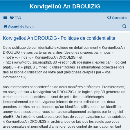
Korvigelloù An DROUIZIG
FAQ
Connexion
R
Accueil du forum
e
Korvigelloù An DROUIZIG - Politique de confidentialité
c
h
Cette politique de confidentialité explique en détail comment « Korvigelloù An
DROUIZIG » et ses partenaires affiliés (désignés ci-après par « nous »,
e
« notre », « nos », « Korvigelloù An DROUIZIG » et
r
« https://www.drouizig.org/phpBB3 ») et phpBB (désigné ci-après par « logiciel
phpBB » et « phpBB Limited ») utilisent toutes les informations collectées lors
c
des sessions d’utilisation de votre part (désignées ci-après par « vos
h
informations »).
e
Vos informations sont collectées de deux manières différentes. Premièrement,
r
en naviguant sur « Korvigelloù An DROUIZIG », le logiciel phpBB génèrera un
certain nombre de cookies qui sont de petits fichiers téléchargés
temporairement par le navigateur internet de votre ordinateur. Les deux
premiers cookies ne contiennent qu’un identifiant utilisateur et un identifiant
anonyme de session qui vous sont automatiquement assignés par le logiciel
phpBB. Un troisième cookie sera créé lors de votre navigation sur les sujets de
« Korvigelloù An DROUIZIG », archivant de ce fait tous les sujets que vous
avez consultés et permettant d’améliorer votre confort de navigation en tant