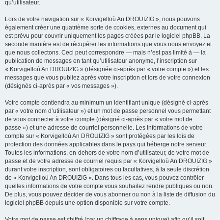
qu’utilisateur.
Lors de votre navigation sur « Korvigelloù An DROUIZIG », nous pouvons
également créer une quatrième sorte de cookies, externes au document qui
est prévu pour couvrir uniquement les pages créées par le logiciel phpBB. La
seconde manière est de récupérer les informations que vous nous envoyez et
que nous collectons. Ceci peut correspondre — mais n’est pas limité à — la
publication de messages en tant qu’utilisateur anonyme, l’inscription sur
« Korvigelloù An DROUIZIG » (désignée ci-après par « votre compte ») et les
messages que vous publiez après votre inscription et lors de votre connexion
(désignés ci-après par « vos messages »).
Votre compte contiendra au minimum un identifiant unique (désigné ci-après
par « votre nom d’utilisateur ») et un mot de passe personnel vous permettant
de vous connecter à votre compte (désigné ci-après par « votre mot de
passe ») et une adresse de courriel personnelle. Les informations de votre
compte sur « Korvigelloù An DROUIZIG » sont protégées par les lois de
protection des données applicables dans le pays qui héberge notre serveur.
Toutes les informations, en-dehors de votre nom d’utilisateur, de votre mot de
passe et de votre adresse de courriel requis par « Korvigelloù An DROUIZIG »
durant votre inscription, sont obligatoires ou facultatives, à la seule discrétion
de « Korvigelloù An DROUIZIG ». Dans tous les cas, vous pouvez contrôler
quelles informations de votre compte vous souhaitez rendre publiques ou non.
De plus, vous pouvez décider de vous abonner ou non à la liste de diffusion du
logiciel phpBB depuis une option disponible sur votre compte.
Votre mot de passe est chiffré (par un chiffrage à sens unique) afin qu’il soit