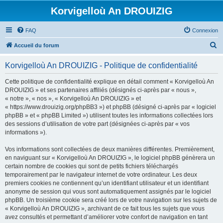
Korvigelloù An DROUIZIG
FAQ
Connexion
R
Accueil du forum
e
Korvigelloù An DROUIZIG - Politique de confidentialité
c
h
Cette politique de confidentialité explique en détail comment « Korvigelloù An
DROUIZIG » et ses partenaires affiliés (désignés ci-après par « nous »,
e
« notre », « nos », « Korvigelloù An DROUIZIG » et
r
« https://www.drouizig.org/phpBB3 ») et phpBB (désigné ci-après par « logiciel
phpBB » et « phpBB Limited ») utilisent toutes les informations collectées lors
c
des sessions d’utilisation de votre part (désignées ci-après par « vos
h
informations »).
e
Vos informations sont collectées de deux manières différentes. Premièrement,
r
en naviguant sur « Korvigelloù An DROUIZIG », le logiciel phpBB génèrera un
certain nombre de cookies qui sont de petits fichiers téléchargés
temporairement par le navigateur internet de votre ordinateur. Les deux
premiers cookies ne contiennent qu’un identifiant utilisateur et un identifiant
anonyme de session qui vous sont automatiquement assignés par le logiciel
phpBB. Un troisième cookie sera créé lors de votre navigation sur les sujets de
« Korvigelloù An DROUIZIG », archivant de ce fait tous les sujets que vous
avez consultés et permettant d’améliorer votre confort de navigation en tant