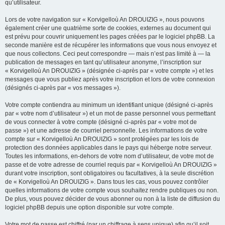
qu’utilisateur.
Lors de votre navigation sur « Korvigelloù An DROUIZIG », nous pouvons
également créer une quatrième sorte de cookies, externes au document qui
est prévu pour couvrir uniquement les pages créées par le logiciel phpBB. La
seconde manière est de récupérer les informations que vous nous envoyez et
que nous collectons. Ceci peut correspondre — mais n’est pas limité à — la
publication de messages en tant qu’utilisateur anonyme, l’inscription sur
« Korvigelloù An DROUIZIG » (désignée ci-après par « votre compte ») et les
messages que vous publiez après votre inscription et lors de votre connexion
(désignés ci-après par « vos messages »).
Votre compte contiendra au minimum un identifiant unique (désigné ci-après
par « votre nom d’utilisateur ») et un mot de passe personnel vous permettant
de vous connecter à votre compte (désigné ci-après par « votre mot de
passe ») et une adresse de courriel personnelle. Les informations de votre
compte sur « Korvigelloù An DROUIZIG » sont protégées par les lois de
protection des données applicables dans le pays qui héberge notre serveur.
Toutes les informations, en-dehors de votre nom d’utilisateur, de votre mot de
passe et de votre adresse de courriel requis par « Korvigelloù An DROUIZIG »
durant votre inscription, sont obligatoires ou facultatives, à la seule discrétion
de « Korvigelloù An DROUIZIG ». Dans tous les cas, vous pouvez contrôler
quelles informations de votre compte vous souhaitez rendre publiques ou non.
De plus, vous pouvez décider de vous abonner ou non à la liste de diffusion du
logiciel phpBB depuis une option disponible sur votre compte.
Votre mot de passe est chiffré (par un chiffrage à sens unique) afin qu’il soit