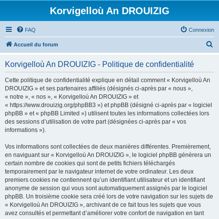
Korvigelloù An DROUIZIG
FAQ
Connexion
R
Accueil du forum
e
Korvigelloù An DROUIZIG - Politique de confidentialité
c
h
Cette politique de confidentialité explique en détail comment « Korvigelloù An
DROUIZIG » et ses partenaires affiliés (désignés ci-après par « nous »,
e
« notre », « nos », « Korvigelloù An DROUIZIG » et
r
« https://www.drouizig.org/phpBB3 ») et phpBB (désigné ci-après par « logiciel
phpBB » et « phpBB Limited ») utilisent toutes les informations collectées lors
c
des sessions d’utilisation de votre part (désignées ci-après par « vos
h
informations »).
e
Vos informations sont collectées de deux manières différentes. Premièrement,
r
en naviguant sur « Korvigelloù An DROUIZIG », le logiciel phpBB génèrera un
certain nombre de cookies qui sont de petits fichiers téléchargés
temporairement par le navigateur internet de votre ordinateur. Les deux
premiers cookies ne contiennent qu’un identifiant utilisateur et un identifiant
anonyme de session qui vous sont automatiquement assignés par le logiciel
phpBB. Un troisième cookie sera créé lors de votre navigation sur les sujets de
« Korvigelloù An DROUIZIG », archivant de ce fait tous les sujets que vous
avez consultés et permettant d’améliorer votre confort de navigation en tant