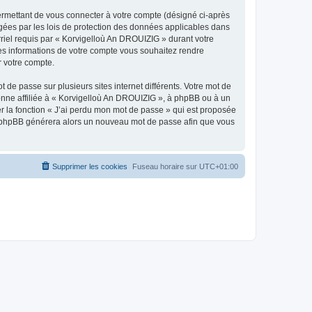
ermettant de vous connecter à votre compte (désigné ci-après
gées par les lois de protection des données applicables dans
rriel requis par « Korvigelloù An DROUIZIG » durant votre
lles informations de votre compte vous souhaitez rendre
r votre compte.
 de passe sur plusieurs sites internet différents. Votre mot de
nne affiliée à « Korvigelloù An DROUIZIG », à phpBB ou à un
er la fonction « J’ai perdu mon mot de passe » qui est proposée
ciel phpBB générera alors un nouveau mot de passe afin que vous
Supprimer les cookies
Fuseau horaire sur
UTC+01:00