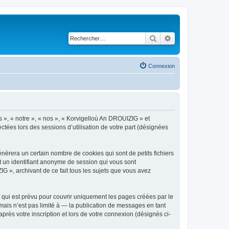
Rechercher
Recherche avancé
Connexion
s », « notre », « nos », « Korvigelloù An DROUIZIG » et
ctées lors des sessions d’utilisation de votre part (désignées
èrera un certain nombre de cookies qui sont de petits fichiers
et un identifiant anonyme de session qui vous sont
G », archivant de ce fait tous les sujets que vous avez
qui est prévu pour couvrir uniquement les pages créées par le
ais n’est pas limité à — la publication de messages en tant
rès votre inscription et lors de votre connexion (désignés ci-