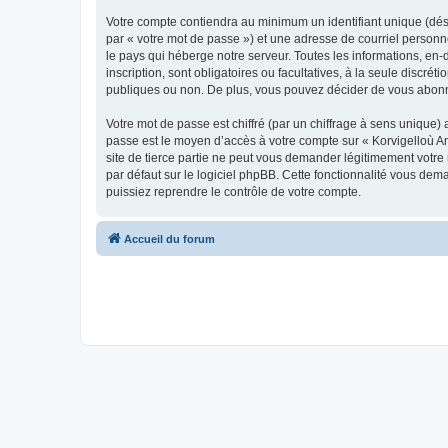
Votre compte contiendra au minimum un identifiant unique (dés
par « votre mot de passe ») et une adresse de courriel person
le pays qui héberge notre serveur. Toutes les informations, en-
inscription, sont obligatoires ou facultatives, à la seule disc
publiques ou non. De plus, vous pouvez décider de vous abonner
Votre mot de passe est chiffré (par un chiffrage à sens unique) 
passe est le moyen d’accès à votre compte sur « Korvigelloù 
site de tierce partie ne peut vous demander légitimement votre
par défaut sur le logiciel phpBB. Cette fonctionnalité vous dem
puissiez reprendre le contrôle de votre compte.
Accueil du forum