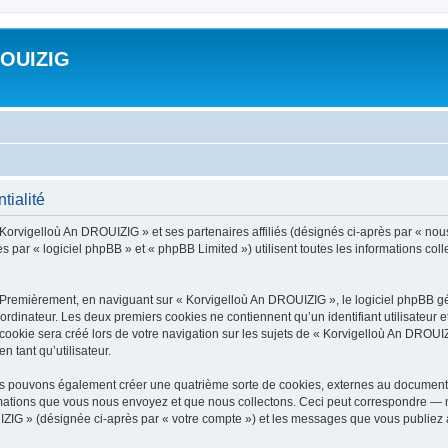
ROUIZIG
tialité
 Korvigelloù An DROUIZIG » et ses partenaires affiliés (désignés ci-après par « nou
par « logiciel phpBB » et « phpBB Limited ») utilisent toutes les informations colle
 Premièrement, en naviguant sur « Korvigelloù An DROUIZIG », le logiciel phpBB gén
ordinateur. Les deux premiers cookies ne contiennent qu’un identifiant utilisateur 
okie sera créé lors de votre navigation sur les sujets de « Korvigelloù An DROUIZI
n tant qu’utilisateur.
us pouvons également créer une quatrième sorte de cookies, externes au document 
mations que vous nous envoyez et que nous collectons. Ceci peut correspondre — m
IZIG » (désignée ci-après par « votre compte ») et les messages que vous publiez ap