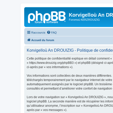
Korvigelloù An D
Foromoù KERZROUIZIG
Raccourcis
FAQ
Accueil du forum
Korvigelloù An DROUIZIG - Politique de confiden
Cette politique de confidentialité explique en détail comment «
« https://www.drouizig.org/phpBB3 ») et phpBB (désigné ci-après 
ci-après par « vos informations »).
Vos informations sont collectées de deux manières différentes.
téléchargés temporairement par le navigateur internet de votre 
automatiquement assignés par le logiciel phpBB. Un troisième co
consultés et permettant d’améliorer votre confort de navigation e
Lors de votre navigation sur « Korvigelloù An DROUIZIG », no
logiciel phpBB. La seconde manière est de récupérer les infor
qu’utilisateur anonyme, l’inscription sur « Korvigelloù An DROU
après par « vos messages »).