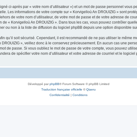
igné ci-après par « votre nom d’utilisateur ») et un mot de passe personnel vous p
nelle. Les informations de votre compte sur « Korvigelloù An DROUIZIG » sont proté
dehors de votre nom d’utilisateur, de votre mot de passe et de votre adresse de cou
rétion de « Korvigelloù An DROUIZIG ». Dans tous les cas, vous pouvez contrôler que
 ou non à la liste de diffusion du logiciel phpBB depuis une option disponible su
afin qu’il soit sécurisé. Cependant, il est recommandé de ne pas utiliser le même mot
An DROUIZIG », veillez donc à le conservez précieusement. En aucun cas une perso
 mot de passe. Si vous oubliez le mot de passe de votre compte, vous pouvez utilis
andera de spécifier votre nom d’utilisateur et votre adresse de courriel et le logi
Développé par
phpBB
® Forum Software © phpBB Limited
Traduction française officielle
©
Qiaeru
Confidentialité
|
Conditions