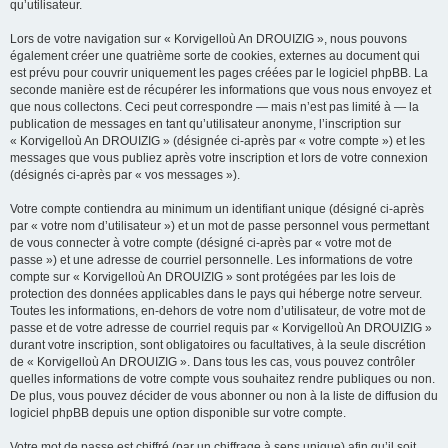
qu’utilisateur.
Lors de votre navigation sur « Korvigelloù An DROUIZIG », nous pouvons
également créer une quatrième sorte de cookies, externes au document qui
est prévu pour couvrir uniquement les pages créées par le logiciel phpBB. La
seconde manière est de récupérer les informations que vous nous envoyez et
que nous collectons. Ceci peut correspondre — mais n’est pas limité à — la
publication de messages en tant qu’utilisateur anonyme, l’inscription sur
« Korvigelloù An DROUIZIG » (désignée ci-après par « votre compte ») et les
messages que vous publiez après votre inscription et lors de votre connexion
(désignés ci-après par « vos messages »).
Votre compte contiendra au minimum un identifiant unique (désigné ci-après
par « votre nom d’utilisateur ») et un mot de passe personnel vous permettant
de vous connecter à votre compte (désigné ci-après par « votre mot de
passe ») et une adresse de courriel personnelle. Les informations de votre
compte sur « Korvigelloù An DROUIZIG » sont protégées par les lois de
protection des données applicables dans le pays qui héberge notre serveur.
Toutes les informations, en-dehors de votre nom d’utilisateur, de votre mot de
passe et de votre adresse de courriel requis par « Korvigelloù An DROUIZIG »
durant votre inscription, sont obligatoires ou facultatives, à la seule discrétion
de « Korvigelloù An DROUIZIG ». Dans tous les cas, vous pouvez contrôler
quelles informations de votre compte vous souhaitez rendre publiques ou non.
De plus, vous pouvez décider de vous abonner ou non à la liste de diffusion du
logiciel phpBB depuis une option disponible sur votre compte.
Votre mot de passe est chiffré (par un chiffrage à sens unique) afin qu’il soit