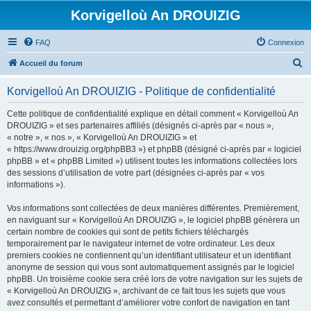
Korvigelloù An DROUIZIG
FAQ
Connexion
R
Accueil du forum
e
Korvigelloù An DROUIZIG - Politique de confidentialité
c
h
Cette politique de confidentialité explique en détail comment « Korvigelloù An
DROUIZIG » et ses partenaires affiliés (désignés ci-après par « nous »,
e
« notre », « nos », « Korvigelloù An DROUIZIG » et
r
« https://www.drouizig.org/phpBB3 ») et phpBB (désigné ci-après par « logiciel
phpBB » et « phpBB Limited ») utilisent toutes les informations collectées lors
c
des sessions d’utilisation de votre part (désignées ci-après par « vos
h
informations »).
e
Vos informations sont collectées de deux manières différentes. Premièrement,
r
en naviguant sur « Korvigelloù An DROUIZIG », le logiciel phpBB génèrera un
certain nombre de cookies qui sont de petits fichiers téléchargés
temporairement par le navigateur internet de votre ordinateur. Les deux
premiers cookies ne contiennent qu’un identifiant utilisateur et un identifiant
anonyme de session qui vous sont automatiquement assignés par le logiciel
phpBB. Un troisième cookie sera créé lors de votre navigation sur les sujets de
« Korvigelloù An DROUIZIG », archivant de ce fait tous les sujets que vous
avez consultés et permettant d’améliorer votre confort de navigation en tant