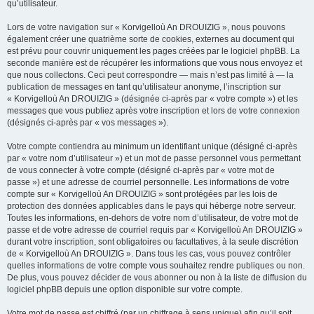
qu’utilisateur.
Lors de votre navigation sur « Korvigelloù An DROUIZIG », nous pouvons
également créer une quatrième sorte de cookies, externes au document qui
est prévu pour couvrir uniquement les pages créées par le logiciel phpBB. La
seconde manière est de récupérer les informations que vous nous envoyez et
que nous collectons. Ceci peut correspondre — mais n’est pas limité à — la
publication de messages en tant qu’utilisateur anonyme, l’inscription sur
« Korvigelloù An DROUIZIG » (désignée ci-après par « votre compte ») et les
messages que vous publiez après votre inscription et lors de votre connexion
(désignés ci-après par « vos messages »).
Votre compte contiendra au minimum un identifiant unique (désigné ci-après
par « votre nom d’utilisateur ») et un mot de passe personnel vous permettant
de vous connecter à votre compte (désigné ci-après par « votre mot de
passe ») et une adresse de courriel personnelle. Les informations de votre
compte sur « Korvigelloù An DROUIZIG » sont protégées par les lois de
protection des données applicables dans le pays qui héberge notre serveur.
Toutes les informations, en-dehors de votre nom d’utilisateur, de votre mot de
passe et de votre adresse de courriel requis par « Korvigelloù An DROUIZIG »
durant votre inscription, sont obligatoires ou facultatives, à la seule discrétion
de « Korvigelloù An DROUIZIG ». Dans tous les cas, vous pouvez contrôler
quelles informations de votre compte vous souhaitez rendre publiques ou non.
De plus, vous pouvez décider de vous abonner ou non à la liste de diffusion du
logiciel phpBB depuis une option disponible sur votre compte.
Votre mot de passe est chiffré (par un chiffrage à sens unique) afin qu’il soit