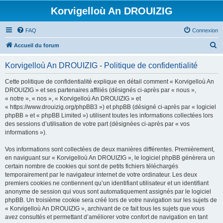
Korvigelloù An DROUIZIG
FAQ
Connexion
R
Accueil du forum
e
Korvigelloù An DROUIZIG - Politique de confidentialité
c
h
Cette politique de confidentialité explique en détail comment « Korvigelloù An
DROUIZIG » et ses partenaires affiliés (désignés ci-après par « nous »,
e
« notre », « nos », « Korvigelloù An DROUIZIG » et
r
« https://www.drouizig.org/phpBB3 ») et phpBB (désigné ci-après par « logiciel
phpBB » et « phpBB Limited ») utilisent toutes les informations collectées lors
c
des sessions d’utilisation de votre part (désignées ci-après par « vos
h
informations »).
e
Vos informations sont collectées de deux manières différentes. Premièrement,
r
en naviguant sur « Korvigelloù An DROUIZIG », le logiciel phpBB génèrera un
certain nombre de cookies qui sont de petits fichiers téléchargés
temporairement par le navigateur internet de votre ordinateur. Les deux
premiers cookies ne contiennent qu’un identifiant utilisateur et un identifiant
anonyme de session qui vous sont automatiquement assignés par le logiciel
phpBB. Un troisième cookie sera créé lors de votre navigation sur les sujets de
« Korvigelloù An DROUIZIG », archivant de ce fait tous les sujets que vous
avez consultés et permettant d’améliorer votre confort de navigation en tant