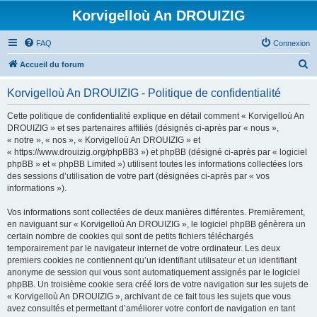
Korvigelloù An DROUIZIG
FAQ
Connexion
R
Accueil du forum
e
Korvigelloù An DROUIZIG - Politique de confidentialité
c
h
Cette politique de confidentialité explique en détail comment « Korvigelloù An
DROUIZIG » et ses partenaires affiliés (désignés ci-après par « nous »,
e
« notre », « nos », « Korvigelloù An DROUIZIG » et
r
« https://www.drouizig.org/phpBB3 ») et phpBB (désigné ci-après par « logiciel
phpBB » et « phpBB Limited ») utilisent toutes les informations collectées lors
c
des sessions d’utilisation de votre part (désignées ci-après par « vos
h
informations »).
e
Vos informations sont collectées de deux manières différentes. Premièrement,
r
en naviguant sur « Korvigelloù An DROUIZIG », le logiciel phpBB génèrera un
certain nombre de cookies qui sont de petits fichiers téléchargés
temporairement par le navigateur internet de votre ordinateur. Les deux
premiers cookies ne contiennent qu’un identifiant utilisateur et un identifiant
anonyme de session qui vous sont automatiquement assignés par le logiciel
phpBB. Un troisième cookie sera créé lors de votre navigation sur les sujets de
« Korvigelloù An DROUIZIG », archivant de ce fait tous les sujets que vous
avez consultés et permettant d’améliorer votre confort de navigation en tant