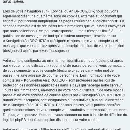
qu’utilisateur.
Lors de votre navigation sur « Korvigelloù An DROUIZIG », nous pouvons
également créer une quatrième sorte de cookies, externes au document qui
est prévu pour couvrir uniquement les pages créées par le logiciel phpBB. La
seconde manière est de récupérer les informations que vous nous envoyez et
que nous collectons. Ceci peut correspondre — mais n’est pas limité à — la
publication de messages en tant qu’utilisateur anonyme, l’inscription sur
« Korvigelloù An DROUIZIG » (désignée ci-après par « votre compte ») et les
messages que vous publiez après votre inscription et lors de votre connexion
(désignés ci-après par « vos messages »).
Votre compte contiendra au minimum un identifiant unique (désigné ci-après
par « votre nom d’utilisateur ») et un mot de passe personnel vous permettant
de vous connecter à votre compte (désigné ci-après par « votre mot de
passe ») et une adresse de courriel personnelle. Les informations de votre
compte sur « Korvigelloù An DROUIZIG » sont protégées par les lois de
protection des données applicables dans le pays qui héberge notre serveur.
Toutes les informations, en-dehors de votre nom d’utilisateur, de votre mot de
passe et de votre adresse de courriel requis par « Korvigelloù An DROUIZIG »
durant votre inscription, sont obligatoires ou facultatives, à la seule discrétion
de « Korvigelloù An DROUIZIG ». Dans tous les cas, vous pouvez contrôler
quelles informations de votre compte vous souhaitez rendre publiques ou non.
De plus, vous pouvez décider de vous abonner ou non à la liste de diffusion du
logiciel phpBB depuis une option disponible sur votre compte.
Votre mot de passe est chiffré (par un chiffrage à sens unique) afin qu’il soit