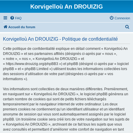
Korvigelloù An DROUIZIG
FAQ
Connexion
R
Accueil du forum
e
Korvigelloù An DROUIZIG - Politique de confidentialité
c
h
Cette politique de confidentialité explique en détail comment « Korvigelloù An
DROUIZIG » et ses partenaires affiliés (désignés ci-après par « nous »,
e
« notre », « nos », « Korvigelloù An DROUIZIG » et
r
« https://www.drouizig.org/phpBB3 ») et phpBB (désigné ci-après par « logiciel
phpBB » et « phpBB Limited ») utilisent toutes les informations collectées lors
c
des sessions d’utilisation de votre part (désignées ci-après par « vos
h
informations »).
e
Vos informations sont collectées de deux manières différentes. Premièrement,
r
en naviguant sur « Korvigelloù An DROUIZIG », le logiciel phpBB génèrera un
certain nombre de cookies qui sont de petits fichiers téléchargés
temporairement par le navigateur internet de votre ordinateur. Les deux
premiers cookies ne contiennent qu’un identifiant utilisateur et un identifiant
anonyme de session qui vous sont automatiquement assignés par le logiciel
phpBB. Un troisième cookie sera créé lors de votre navigation sur les sujets de
« Korvigelloù An DROUIZIG », archivant de ce fait tous les sujets que vous
avez consultés et permettant d’améliorer votre confort de navigation en tant