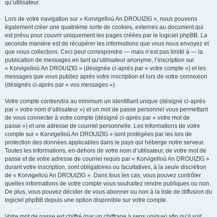
qu’utilisateur.
Lors de votre navigation sur « Korvigelloù An DROUIZIG », nous pouvons
également créer une quatrième sorte de cookies, externes au document qui
est prévu pour couvrir uniquement les pages créées par le logiciel phpBB. La
seconde manière est de récupérer les informations que vous nous envoyez et
que nous collectons. Ceci peut correspondre — mais n’est pas limité à — la
publication de messages en tant qu’utilisateur anonyme, l’inscription sur
« Korvigelloù An DROUIZIG » (désignée ci-après par « votre compte ») et les
messages que vous publiez après votre inscription et lors de votre connexion
(désignés ci-après par « vos messages »).
Votre compte contiendra au minimum un identifiant unique (désigné ci-après
par « votre nom d’utilisateur ») et un mot de passe personnel vous permettant
de vous connecter à votre compte (désigné ci-après par « votre mot de
passe ») et une adresse de courriel personnelle. Les informations de votre
compte sur « Korvigelloù An DROUIZIG » sont protégées par les lois de
protection des données applicables dans le pays qui héberge notre serveur.
Toutes les informations, en-dehors de votre nom d’utilisateur, de votre mot de
passe et de votre adresse de courriel requis par « Korvigelloù An DROUIZIG »
durant votre inscription, sont obligatoires ou facultatives, à la seule discrétion
de « Korvigelloù An DROUIZIG ». Dans tous les cas, vous pouvez contrôler
quelles informations de votre compte vous souhaitez rendre publiques ou non.
De plus, vous pouvez décider de vous abonner ou non à la liste de diffusion du
logiciel phpBB depuis une option disponible sur votre compte.
Votre mot de passe est chiffré (par un chiffrage à sens unique) afin qu’il soit