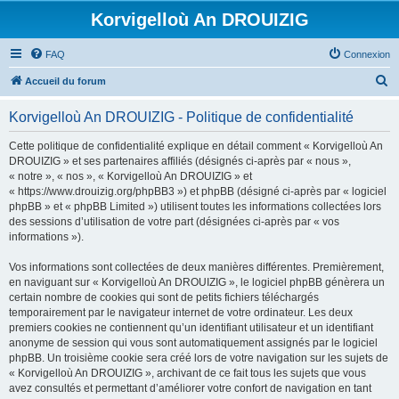
Korvigelloù An DROUIZIG
FAQ
Connexion
R
Accueil du forum
e
Korvigelloù An DROUIZIG - Politique de confidentialité
c
h
Cette politique de confidentialité explique en détail comment « Korvigelloù An
DROUIZIG » et ses partenaires affiliés (désignés ci-après par « nous »,
e
« notre », « nos », « Korvigelloù An DROUIZIG » et
r
« https://www.drouizig.org/phpBB3 ») et phpBB (désigné ci-après par « logiciel
phpBB » et « phpBB Limited ») utilisent toutes les informations collectées lors
c
des sessions d’utilisation de votre part (désignées ci-après par « vos
h
informations »).
e
Vos informations sont collectées de deux manières différentes. Premièrement,
r
en naviguant sur « Korvigelloù An DROUIZIG », le logiciel phpBB génèrera un
certain nombre de cookies qui sont de petits fichiers téléchargés
temporairement par le navigateur internet de votre ordinateur. Les deux
premiers cookies ne contiennent qu’un identifiant utilisateur et un identifiant
anonyme de session qui vous sont automatiquement assignés par le logiciel
phpBB. Un troisième cookie sera créé lors de votre navigation sur les sujets de
« Korvigelloù An DROUIZIG », archivant de ce fait tous les sujets que vous
avez consultés et permettant d’améliorer votre confort de navigation en tant