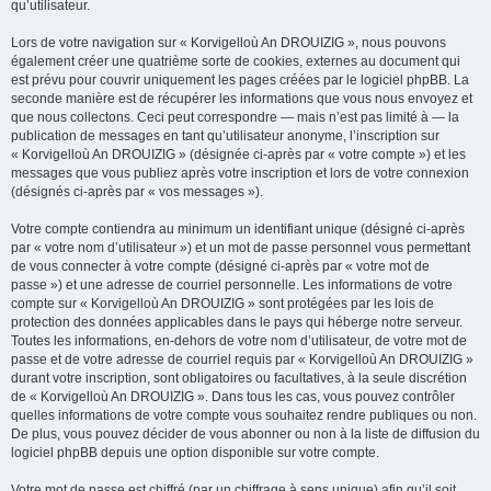
qu’utilisateur.
Lors de votre navigation sur « Korvigelloù An DROUIZIG », nous pouvons
également créer une quatrième sorte de cookies, externes au document qui
est prévu pour couvrir uniquement les pages créées par le logiciel phpBB. La
seconde manière est de récupérer les informations que vous nous envoyez et
que nous collectons. Ceci peut correspondre — mais n’est pas limité à — la
publication de messages en tant qu’utilisateur anonyme, l’inscription sur
« Korvigelloù An DROUIZIG » (désignée ci-après par « votre compte ») et les
messages que vous publiez après votre inscription et lors de votre connexion
(désignés ci-après par « vos messages »).
Votre compte contiendra au minimum un identifiant unique (désigné ci-après
par « votre nom d’utilisateur ») et un mot de passe personnel vous permettant
de vous connecter à votre compte (désigné ci-après par « votre mot de
passe ») et une adresse de courriel personnelle. Les informations de votre
compte sur « Korvigelloù An DROUIZIG » sont protégées par les lois de
protection des données applicables dans le pays qui héberge notre serveur.
Toutes les informations, en-dehors de votre nom d’utilisateur, de votre mot de
passe et de votre adresse de courriel requis par « Korvigelloù An DROUIZIG »
durant votre inscription, sont obligatoires ou facultatives, à la seule discrétion
de « Korvigelloù An DROUIZIG ». Dans tous les cas, vous pouvez contrôler
quelles informations de votre compte vous souhaitez rendre publiques ou non.
De plus, vous pouvez décider de vous abonner ou non à la liste de diffusion du
logiciel phpBB depuis une option disponible sur votre compte.
Votre mot de passe est chiffré (par un chiffrage à sens unique) afin qu’il soit