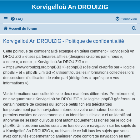
Korvigelloù An DROUIZIG
FAQ
Connexion
R
Accueil du forum
e
Korvigelloù An DROUIZIG - Politique de confidentialité
c
h
Cette politique de confidentialité explique en détail comment « Korvigelloù An
DROUIZIG » et ses partenaires affiliés (désignés ci-après par « nous »,
e
« notre », « nos », « Korvigelloù An DROUIZIG » et
r
« https://www.drouizig.org/phpBB3 ») et phpBB (désigné ci-après par « logiciel
phpBB » et « phpBB Limited ») utilisent toutes les informations collectées lors
c
des sessions d’utilisation de votre part (désignées ci-après par « vos
h
informations »).
e
Vos informations sont collectées de deux manières différentes. Premièrement,
r
en naviguant sur « Korvigelloù An DROUIZIG », le logiciel phpBB génèrera un
certain nombre de cookies qui sont de petits fichiers téléchargés
temporairement par le navigateur internet de votre ordinateur. Les deux
premiers cookies ne contiennent qu’un identifiant utilisateur et un identifiant
anonyme de session qui vous sont automatiquement assignés par le logiciel
phpBB. Un troisième cookie sera créé lors de votre navigation sur les sujets de
« Korvigelloù An DROUIZIG », archivant de ce fait tous les sujets que vous
avez consultés et permettant d’améliorer votre confort de navigation en tant