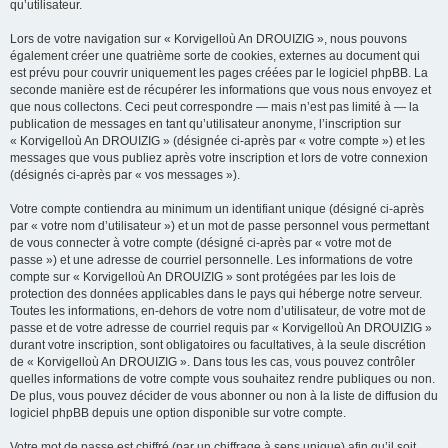
qu’utilisateur.
Lors de votre navigation sur « Korvigelloù An DROUIZIG », nous pouvons
également créer une quatrième sorte de cookies, externes au document qui
est prévu pour couvrir uniquement les pages créées par le logiciel phpBB. La
seconde manière est de récupérer les informations que vous nous envoyez et
que nous collectons. Ceci peut correspondre — mais n’est pas limité à — la
publication de messages en tant qu’utilisateur anonyme, l’inscription sur
« Korvigelloù An DROUIZIG » (désignée ci-après par « votre compte ») et les
messages que vous publiez après votre inscription et lors de votre connexion
(désignés ci-après par « vos messages »).
Votre compte contiendra au minimum un identifiant unique (désigné ci-après
par « votre nom d’utilisateur ») et un mot de passe personnel vous permettant
de vous connecter à votre compte (désigné ci-après par « votre mot de
passe ») et une adresse de courriel personnelle. Les informations de votre
compte sur « Korvigelloù An DROUIZIG » sont protégées par les lois de
protection des données applicables dans le pays qui héberge notre serveur.
Toutes les informations, en-dehors de votre nom d’utilisateur, de votre mot de
passe et de votre adresse de courriel requis par « Korvigelloù An DROUIZIG »
durant votre inscription, sont obligatoires ou facultatives, à la seule discrétion
de « Korvigelloù An DROUIZIG ». Dans tous les cas, vous pouvez contrôler
quelles informations de votre compte vous souhaitez rendre publiques ou non.
De plus, vous pouvez décider de vous abonner ou non à la liste de diffusion du
logiciel phpBB depuis une option disponible sur votre compte.
Votre mot de passe est chiffré (par un chiffrage à sens unique) afin qu’il soit