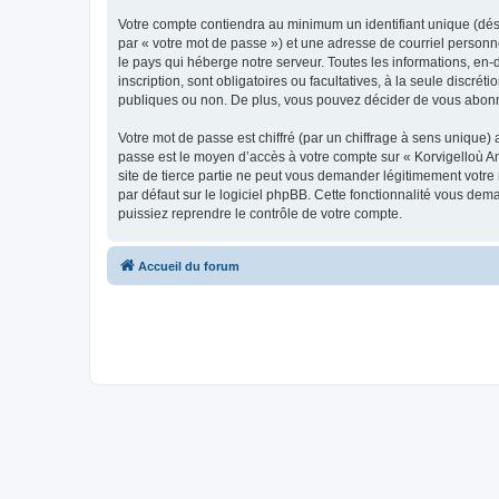
Votre compte contiendra au minimum un identifiant unique (dés
par « votre mot de passe ») et une adresse de courriel person
le pays qui héberge notre serveur. Toutes les informations, en-
inscription, sont obligatoires ou facultatives, à la seule disc
publiques ou non. De plus, vous pouvez décider de vous abonner
Votre mot de passe est chiffré (par un chiffrage à sens unique) 
passe est le moyen d’accès à votre compte sur « Korvigelloù 
site de tierce partie ne peut vous demander légitimement votre
par défaut sur le logiciel phpBB. Cette fonctionnalité vous dem
puissiez reprendre le contrôle de votre compte.
Accueil du forum