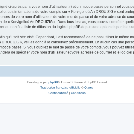
igné ci-après par « votre nom d’utilisateur ») et un mot de passe personnel vous p
nelle. Les informations de votre compte sur « Korvigelloù An DROUIZIG » sont proté
dehors de votre nom d’utilisateur, de votre mot de passe et de votre adresse de cou
rétion de « Korvigelloù An DROUIZIG ». Dans tous les cas, vous pouvez contrôler que
 ou non à la liste de diffusion du logiciel phpBB depuis une option disponible su
afin qu’il soit sécurisé. Cependant, il est recommandé de ne pas utiliser le même mot
An DROUIZIG », veillez donc à le conservez précieusement. En aucun cas une perso
 mot de passe. Si vous oubliez le mot de passe de votre compte, vous pouvez utilis
andera de spécifier votre nom d’utilisateur et votre adresse de courriel et le logi
Développé par
phpBB
® Forum Software © phpBB Limited
Traduction française officielle
©
Qiaeru
Confidentialité
|
Conditions