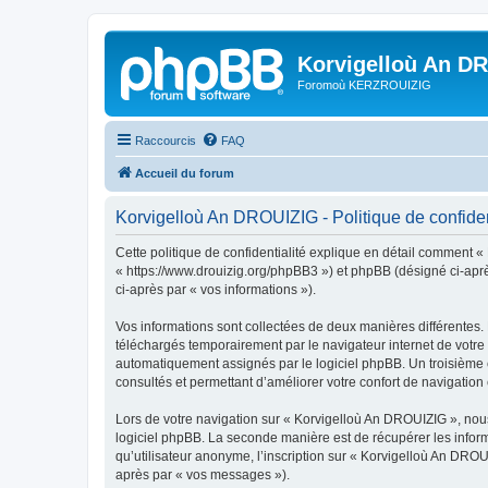
Korvigelloù An D
Foromoù KERZROUIZIG
Raccourcis
FAQ
Accueil du forum
Korvigelloù An DROUIZIG - Politique de confiden
Cette politique de confidentialité explique en détail comment «
« https://www.drouizig.org/phpBB3 ») et phpBB (désigné ci-après 
ci-après par « vos informations »).
Vos informations sont collectées de deux manières différentes.
téléchargés temporairement par le navigateur internet de votre 
automatiquement assignés par le logiciel phpBB. Un troisième co
consultés et permettant d’améliorer votre confort de navigation e
Lors de votre navigation sur « Korvigelloù An DROUIZIG », no
logiciel phpBB. La seconde manière est de récupérer les infor
qu’utilisateur anonyme, l’inscription sur « Korvigelloù An DROU
après par « vos messages »).