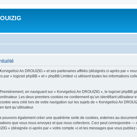
ROUIZIG
tialité
 Korvigelloù An DROUIZIG » et ses partenaires affiliés (désignés ci-après par « nou
par « logiciel phpBB » et « phpBB Limited ») utilisent toutes les informations colle
 Premièrement, en naviguant sur « Korvigelloù An DROUIZIG », le logiciel phpBB gén
ordinateur. Les deux premiers cookies ne contiennent qu’un identifiant utilisateur 
okie sera créé lors de votre navigation sur les sujets de « Korvigelloù An DROUIZI
n tant qu’utilisateur.
us pouvons également créer une quatrième sorte de cookies, externes au document 
mations que vous nous envoyez et que nous collectons. Ceci peut correspondre — m
IZIG » (désignée ci-après par « votre compte ») et les messages que vous publiez ap