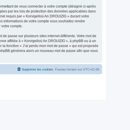
ermettant de vous connecter à votre compte (désigné ci-après
gées par les lois de protection des données applicables dans
rriel requis par « Korvigelloù An DROUIZIG » durant votre
lles informations de votre compte vous souhaitez rendre
r votre compte.
 de passe sur plusieurs sites internet différents. Votre mot de
nne affiliée à « Korvigelloù An DROUIZIG », à phpBB ou à un
er la fonction « J’ai perdu mon mot de passe » qui est proposée
ciel phpBB générera alors un nouveau mot de passe afin que vous
Supprimer les cookies
Fuseau horaire sur
UTC+01:00