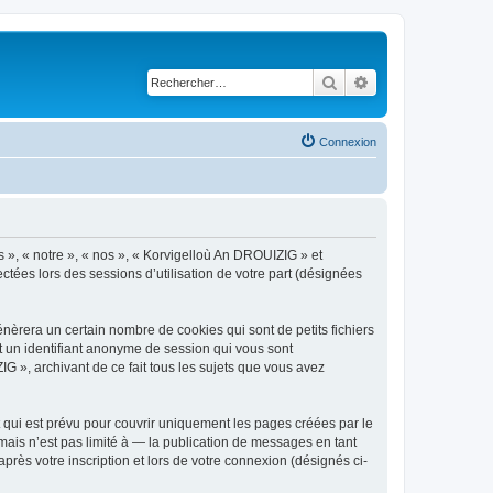
Rechercher
Recherche avancé
Connexion
s », « notre », « nos », « Korvigelloù An DROUIZIG » et
ctées lors des sessions d’utilisation de votre part (désignées
èrera un certain nombre de cookies qui sont de petits fichiers
et un identifiant anonyme de session qui vous sont
G », archivant de ce fait tous les sujets que vous avez
qui est prévu pour couvrir uniquement les pages créées par le
ais n’est pas limité à — la publication de messages en tant
rès votre inscription et lors de votre connexion (désignés ci-