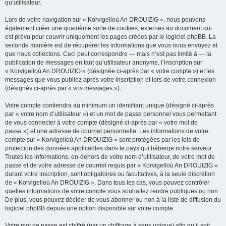
qu’utilisateur.
Lors de votre navigation sur « Korvigelloù An DROUIZIG », nous pouvons
également créer une quatrième sorte de cookies, externes au document qui
est prévu pour couvrir uniquement les pages créées par le logiciel phpBB. La
seconde manière est de récupérer les informations que vous nous envoyez et
que nous collectons. Ceci peut correspondre — mais n’est pas limité à — la
publication de messages en tant qu’utilisateur anonyme, l’inscription sur
« Korvigelloù An DROUIZIG » (désignée ci-après par « votre compte ») et les
messages que vous publiez après votre inscription et lors de votre connexion
(désignés ci-après par « vos messages »).
Votre compte contiendra au minimum un identifiant unique (désigné ci-après
par « votre nom d’utilisateur ») et un mot de passe personnel vous permettant
de vous connecter à votre compte (désigné ci-après par « votre mot de
passe ») et une adresse de courriel personnelle. Les informations de votre
compte sur « Korvigelloù An DROUIZIG » sont protégées par les lois de
protection des données applicables dans le pays qui héberge notre serveur.
Toutes les informations, en-dehors de votre nom d’utilisateur, de votre mot de
passe et de votre adresse de courriel requis par « Korvigelloù An DROUIZIG »
durant votre inscription, sont obligatoires ou facultatives, à la seule discrétion
de « Korvigelloù An DROUIZIG ». Dans tous les cas, vous pouvez contrôler
quelles informations de votre compte vous souhaitez rendre publiques ou non.
De plus, vous pouvez décider de vous abonner ou non à la liste de diffusion du
logiciel phpBB depuis une option disponible sur votre compte.
Votre mot de passe est chiffré (par un chiffrage à sens unique) afin qu’il soit