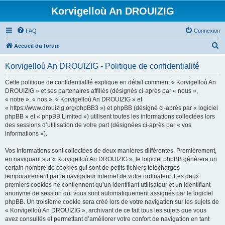
Korvigelloù An DROUIZIG
FAQ
Connexion
R
Accueil du forum
e
Korvigelloù An DROUIZIG - Politique de confidentialité
c
h
Cette politique de confidentialité explique en détail comment « Korvigelloù An
DROUIZIG » et ses partenaires affiliés (désignés ci-après par « nous »,
e
« notre », « nos », « Korvigelloù An DROUIZIG » et
r
« https://www.drouizig.org/phpBB3 ») et phpBB (désigné ci-après par « logiciel
phpBB » et « phpBB Limited ») utilisent toutes les informations collectées lors
c
des sessions d’utilisation de votre part (désignées ci-après par « vos
h
informations »).
e
Vos informations sont collectées de deux manières différentes. Premièrement,
r
en naviguant sur « Korvigelloù An DROUIZIG », le logiciel phpBB génèrera un
certain nombre de cookies qui sont de petits fichiers téléchargés
temporairement par le navigateur internet de votre ordinateur. Les deux
premiers cookies ne contiennent qu’un identifiant utilisateur et un identifiant
anonyme de session qui vous sont automatiquement assignés par le logiciel
phpBB. Un troisième cookie sera créé lors de votre navigation sur les sujets de
« Korvigelloù An DROUIZIG », archivant de ce fait tous les sujets que vous
avez consultés et permettant d’améliorer votre confort de navigation en tant