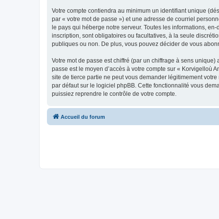
Votre compte contiendra au minimum un identifiant unique (dés
par « votre mot de passe ») et une adresse de courriel person
le pays qui héberge notre serveur. Toutes les informations, en-
inscription, sont obligatoires ou facultatives, à la seule disc
publiques ou non. De plus, vous pouvez décider de vous abonner
Votre mot de passe est chiffré (par un chiffrage à sens unique) 
passe est le moyen d’accès à votre compte sur « Korvigelloù 
site de tierce partie ne peut vous demander légitimement votre
par défaut sur le logiciel phpBB. Cette fonctionnalité vous dem
puissiez reprendre le contrôle de votre compte.
Accueil du forum