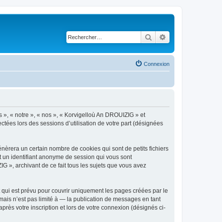
Rechercher
Recherche avancé
Connexion
s », « notre », « nos », « Korvigelloù An DROUIZIG » et
ctées lors des sessions d’utilisation de votre part (désignées
èrera un certain nombre de cookies qui sont de petits fichiers
et un identifiant anonyme de session qui vous sont
G », archivant de ce fait tous les sujets que vous avez
qui est prévu pour couvrir uniquement les pages créées par le
ais n’est pas limité à — la publication de messages en tant
rès votre inscription et lors de votre connexion (désignés ci-