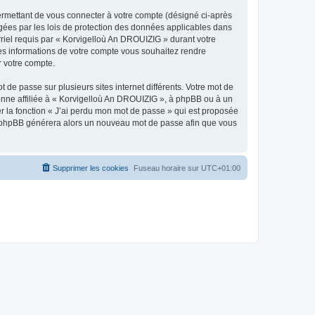
ermettant de vous connecter à votre compte (désigné ci-après
gées par les lois de protection des données applicables dans
rriel requis par « Korvigelloù An DROUIZIG » durant votre
lles informations de votre compte vous souhaitez rendre
r votre compte.
 de passe sur plusieurs sites internet différents. Votre mot de
nne affiliée à « Korvigelloù An DROUIZIG », à phpBB ou à un
er la fonction « J’ai perdu mon mot de passe » qui est proposée
ciel phpBB générera alors un nouveau mot de passe afin que vous
Supprimer les cookies
Fuseau horaire sur
UTC+01:00