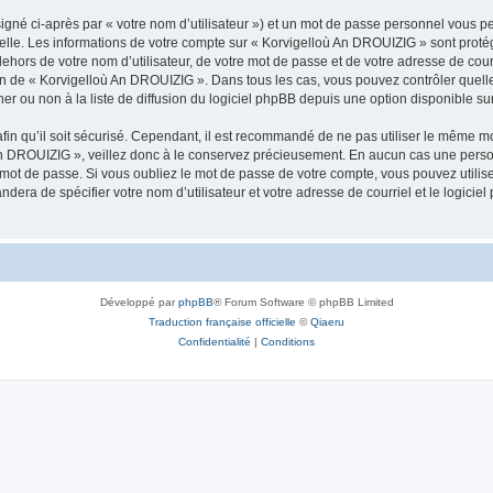
igné ci-après par « votre nom d’utilisateur ») et un mot de passe personnel vous p
nelle. Les informations de votre compte sur « Korvigelloù An DROUIZIG » sont proté
dehors de votre nom d’utilisateur, de votre mot de passe et de votre adresse de cou
rétion de « Korvigelloù An DROUIZIG ». Dans tous les cas, vous pouvez contrôler que
 ou non à la liste de diffusion du logiciel phpBB depuis une option disponible su
afin qu’il soit sécurisé. Cependant, il est recommandé de ne pas utiliser le même mot
An DROUIZIG », veillez donc à le conservez précieusement. En aucun cas une perso
 mot de passe. Si vous oubliez le mot de passe de votre compte, vous pouvez utilis
andera de spécifier votre nom d’utilisateur et votre adresse de courriel et le logi
Développé par
phpBB
® Forum Software © phpBB Limited
Traduction française officielle
©
Qiaeru
Confidentialité
|
Conditions