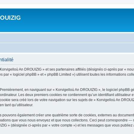
ROUIZIG
tialité
 Korvigelloù An DROUIZIG » et ses partenaires affiliés (désignés ci-après par « nou
par « logiciel phpBB » et « phpBB Limited ») utilisent toutes les informations colle
 Premièrement, en naviguant sur « Korvigelloù An DROUIZIG », le logiciel phpBB gén
ordinateur. Les deux premiers cookies ne contiennent qu’un identifiant utilisateur 
okie sera créé lors de votre navigation sur les sujets de « Korvigelloù An DROUIZI
n tant qu’utilisateur.
us pouvons également créer une quatrième sorte de cookies, externes au document 
mations que vous nous envoyez et que nous collectons. Ceci peut correspondre — m
IZIG » (désignée ci-après par « votre compte ») et les messages que vous publiez ap