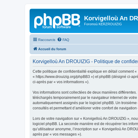
Korvigelloù An D
Foromoù KERZROUIZIG
Raccourcis
FAQ
Accueil du forum
Korvigelloù An DROUIZIG - Politique de confiden
Cette politique de confidentialité explique en détail comment «
« https://www.drouizig.org/phpBB3 ») et phpBB (désigné ci-après 
ci-après par « vos informations »).
Vos informations sont collectées de deux manières différentes.
téléchargés temporairement par le navigateur internet de votre 
automatiquement assignés par le logiciel phpBB. Un troisième co
consultés et permettant d’améliorer votre confort de navigation e
Lors de votre navigation sur « Korvigelloù An DROUIZIG », no
logiciel phpBB. La seconde manière est de récupérer les infor
qu’utilisateur anonyme, l’inscription sur « Korvigelloù An DROU
après par « vos messages »).