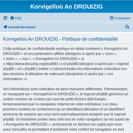
Korvigelloù An DROUIZIG
FAQ
Connexion
R
Accueil du forum
e
Korvigelloù An DROUIZIG - Politique de confidentialité
c
h
Cette politique de confidentialité explique en détail comment « Korvigelloù An
DROUIZIG » et ses partenaires affiliés (désignés ci-après par « nous »,
e
« notre », « nos », « Korvigelloù An DROUIZIG » et
r
« https://www.drouizig.org/phpBB3 ») et phpBB (désigné ci-après par « logiciel
phpBB » et « phpBB Limited ») utilisent toutes les informations collectées lors
c
des sessions d’utilisation de votre part (désignées ci-après par « vos
h
informations »).
e
Vos informations sont collectées de deux manières différentes. Premièrement,
r
en naviguant sur « Korvigelloù An DROUIZIG », le logiciel phpBB génèrera un
certain nombre de cookies qui sont de petits fichiers téléchargés
temporairement par le navigateur internet de votre ordinateur. Les deux
premiers cookies ne contiennent qu’un identifiant utilisateur et un identifiant
anonyme de session qui vous sont automatiquement assignés par le logiciel
phpBB. Un troisième cookie sera créé lors de votre navigation sur les sujets de
« Korvigelloù An DROUIZIG », archivant de ce fait tous les sujets que vous
avez consultés et permettant d’améliorer votre confort de navigation en tant