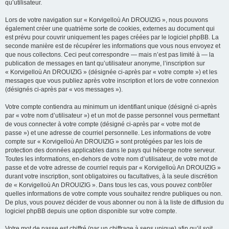
qu’utilisateur.
Lors de votre navigation sur « Korvigelloù An DROUIZIG », nous pouvons
également créer une quatrième sorte de cookies, externes au document qui
est prévu pour couvrir uniquement les pages créées par le logiciel phpBB. La
seconde manière est de récupérer les informations que vous nous envoyez et
que nous collectons. Ceci peut correspondre — mais n’est pas limité à — la
publication de messages en tant qu’utilisateur anonyme, l’inscription sur
« Korvigelloù An DROUIZIG » (désignée ci-après par « votre compte ») et les
messages que vous publiez après votre inscription et lors de votre connexion
(désignés ci-après par « vos messages »).
Votre compte contiendra au minimum un identifiant unique (désigné ci-après
par « votre nom d’utilisateur ») et un mot de passe personnel vous permettant
de vous connecter à votre compte (désigné ci-après par « votre mot de
passe ») et une adresse de courriel personnelle. Les informations de votre
compte sur « Korvigelloù An DROUIZIG » sont protégées par les lois de
protection des données applicables dans le pays qui héberge notre serveur.
Toutes les informations, en-dehors de votre nom d’utilisateur, de votre mot de
passe et de votre adresse de courriel requis par « Korvigelloù An DROUIZIG »
durant votre inscription, sont obligatoires ou facultatives, à la seule discrétion
de « Korvigelloù An DROUIZIG ». Dans tous les cas, vous pouvez contrôler
quelles informations de votre compte vous souhaitez rendre publiques ou non.
De plus, vous pouvez décider de vous abonner ou non à la liste de diffusion du
logiciel phpBB depuis une option disponible sur votre compte.
Votre mot de passe est chiffré (par un chiffrage à sens unique) afin qu’il soit