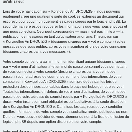
qu’utilisateur.
Lors de votre navigation sur « Korvigelloù An DROUIZIG », nous pouvons
également créer une quatrième sorte de cookies, externes au document qui
est prévu pour couvrir uniquement les pages créées par le logiciel phpBB. La
seconde manière est de récupérer les informations que vous nous envoyez et
que nous collectons. Ceci peut correspondre — mais n’est pas limité à — la
publication de messages en tant qu’utilisateur anonyme, l’inscription sur
« Korvigelloù An DROUIZIG » (désignée ci-après par « votre compte ») et les
messages que vous publiez après votre inscription et lors de votre connexion
(désignés ci-après par « vos messages »).
Votre compte contiendra au minimum un identifiant unique (désigné ci-après
par « votre nom d’utilisateur ») et un mot de passe personnel vous permettant
de vous connecter à votre compte (désigné ci-après par « votre mot de
passe ») et une adresse de courriel personnelle. Les informations de votre
compte sur « Korvigelloù An DROUIZIG » sont protégées par les lois de
protection des données applicables dans le pays qui héberge notre serveur.
Toutes les informations, en-dehors de votre nom d’utilisateur, de votre mot de
passe et de votre adresse de courriel requis par « Korvigelloù An DROUIZIG »
durant votre inscription, sont obligatoires ou facultatives, à la seule discrétion
de « Korvigelloù An DROUIZIG ». Dans tous les cas, vous pouvez contrôler
quelles informations de votre compte vous souhaitez rendre publiques ou non.
De plus, vous pouvez décider de vous abonner ou non à la liste de diffusion du
logiciel phpBB depuis une option disponible sur votre compte.
Votre mot de passe est chiffré (par un chiffrage à sens unique) afin qu’il soit