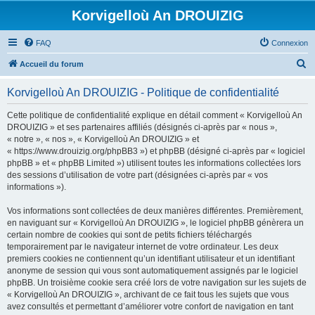
Korvigelloù An DROUIZIG
FAQ
Connexion
R
Accueil du forum
e
Korvigelloù An DROUIZIG - Politique de confidentialité
c
h
Cette politique de confidentialité explique en détail comment « Korvigelloù An
DROUIZIG » et ses partenaires affiliés (désignés ci-après par « nous »,
e
« notre », « nos », « Korvigelloù An DROUIZIG » et
r
« https://www.drouizig.org/phpBB3 ») et phpBB (désigné ci-après par « logiciel
phpBB » et « phpBB Limited ») utilisent toutes les informations collectées lors
c
des sessions d’utilisation de votre part (désignées ci-après par « vos
h
informations »).
e
Vos informations sont collectées de deux manières différentes. Premièrement,
r
en naviguant sur « Korvigelloù An DROUIZIG », le logiciel phpBB génèrera un
certain nombre de cookies qui sont de petits fichiers téléchargés
temporairement par le navigateur internet de votre ordinateur. Les deux
premiers cookies ne contiennent qu’un identifiant utilisateur et un identifiant
anonyme de session qui vous sont automatiquement assignés par le logiciel
phpBB. Un troisième cookie sera créé lors de votre navigation sur les sujets de
« Korvigelloù An DROUIZIG », archivant de ce fait tous les sujets que vous
avez consultés et permettant d’améliorer votre confort de navigation en tant