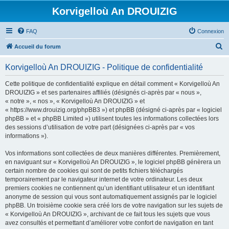
Korvigelloù An DROUIZIG
FAQ
Connexion
R
Accueil du forum
e
Korvigelloù An DROUIZIG - Politique de confidentialité
c
h
Cette politique de confidentialité explique en détail comment « Korvigelloù An
DROUIZIG » et ses partenaires affiliés (désignés ci-après par « nous »,
e
« notre », « nos », « Korvigelloù An DROUIZIG » et
r
« https://www.drouizig.org/phpBB3 ») et phpBB (désigné ci-après par « logiciel
phpBB » et « phpBB Limited ») utilisent toutes les informations collectées lors
c
des sessions d’utilisation de votre part (désignées ci-après par « vos
h
informations »).
e
Vos informations sont collectées de deux manières différentes. Premièrement,
r
en naviguant sur « Korvigelloù An DROUIZIG », le logiciel phpBB génèrera un
certain nombre de cookies qui sont de petits fichiers téléchargés
temporairement par le navigateur internet de votre ordinateur. Les deux
premiers cookies ne contiennent qu’un identifiant utilisateur et un identifiant
anonyme de session qui vous sont automatiquement assignés par le logiciel
phpBB. Un troisième cookie sera créé lors de votre navigation sur les sujets de
« Korvigelloù An DROUIZIG », archivant de ce fait tous les sujets que vous
avez consultés et permettant d’améliorer votre confort de navigation en tant