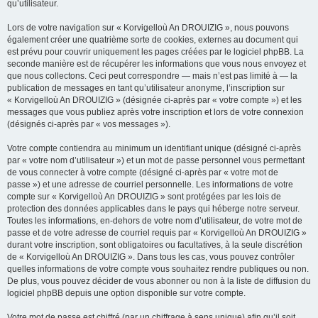
qu’utilisateur.
Lors de votre navigation sur « Korvigelloù An DROUIZIG », nous pouvons
également créer une quatrième sorte de cookies, externes au document qui
est prévu pour couvrir uniquement les pages créées par le logiciel phpBB. La
seconde manière est de récupérer les informations que vous nous envoyez et
que nous collectons. Ceci peut correspondre — mais n’est pas limité à — la
publication de messages en tant qu’utilisateur anonyme, l’inscription sur
« Korvigelloù An DROUIZIG » (désignée ci-après par « votre compte ») et les
messages que vous publiez après votre inscription et lors de votre connexion
(désignés ci-après par « vos messages »).
Votre compte contiendra au minimum un identifiant unique (désigné ci-après
par « votre nom d’utilisateur ») et un mot de passe personnel vous permettant
de vous connecter à votre compte (désigné ci-après par « votre mot de
passe ») et une adresse de courriel personnelle. Les informations de votre
compte sur « Korvigelloù An DROUIZIG » sont protégées par les lois de
protection des données applicables dans le pays qui héberge notre serveur.
Toutes les informations, en-dehors de votre nom d’utilisateur, de votre mot de
passe et de votre adresse de courriel requis par « Korvigelloù An DROUIZIG »
durant votre inscription, sont obligatoires ou facultatives, à la seule discrétion
de « Korvigelloù An DROUIZIG ». Dans tous les cas, vous pouvez contrôler
quelles informations de votre compte vous souhaitez rendre publiques ou non.
De plus, vous pouvez décider de vous abonner ou non à la liste de diffusion du
logiciel phpBB depuis une option disponible sur votre compte.
Votre mot de passe est chiffré (par un chiffrage à sens unique) afin qu’il soit