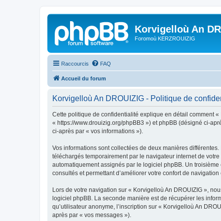
Korvigelloù An D
Foromoù KERZROUIZIG
Raccourcis
FAQ
Accueil du forum
Korvigelloù An DROUIZIG - Politique de confiden
Cette politique de confidentialité explique en détail comment «
« https://www.drouizig.org/phpBB3 ») et phpBB (désigné ci-après 
ci-après par « vos informations »).
Vos informations sont collectées de deux manières différentes.
téléchargés temporairement par le navigateur internet de votre 
automatiquement assignés par le logiciel phpBB. Un troisième co
consultés et permettant d’améliorer votre confort de navigation e
Lors de votre navigation sur « Korvigelloù An DROUIZIG », no
logiciel phpBB. La seconde manière est de récupérer les infor
qu’utilisateur anonyme, l’inscription sur « Korvigelloù An DROU
après par « vos messages »).