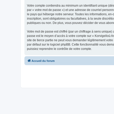
Votre compte contiendra au minimum un identifiant unique (dés
par « votre mot de passe ») et une adresse de courriel person
le pays qui héberge notre serveur. Toutes les informations, en-
inscription, sont obligatoires ou facultatives, à la seule disc
publiques ou non. De plus, vous pouvez décider de vous abonner
Votre mot de passe est chiffré (par un chiffrage à sens unique) 
passe est le moyen d’accès à votre compte sur « Korvigelloù 
site de tierce partie ne peut vous demander légitimement votre
par défaut sur le logiciel phpBB. Cette fonctionnalité vous dem
puissiez reprendre le contrôle de votre compte.
Accueil du forum