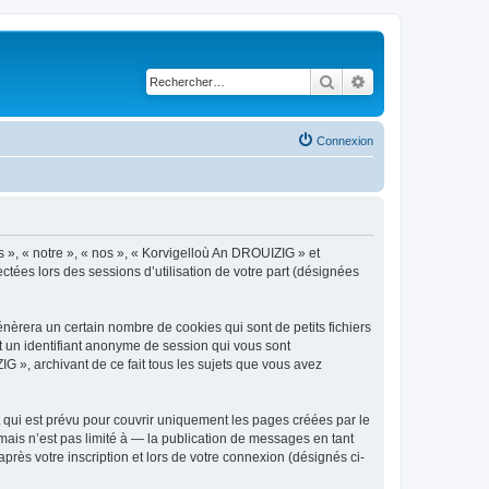
Rechercher
Recherche avancé
Connexion
s », « notre », « nos », « Korvigelloù An DROUIZIG » et
ctées lors des sessions d’utilisation de votre part (désignées
èrera un certain nombre de cookies qui sont de petits fichiers
et un identifiant anonyme de session qui vous sont
G », archivant de ce fait tous les sujets que vous avez
qui est prévu pour couvrir uniquement les pages créées par le
ais n’est pas limité à — la publication de messages en tant
rès votre inscription et lors de votre connexion (désignés ci-