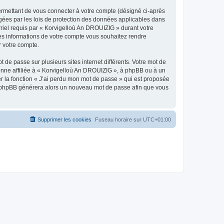
ermettant de vous connecter à votre compte (désigné ci-après
gées par les lois de protection des données applicables dans
rriel requis par « Korvigelloù An DROUIZIG » durant votre
lles informations de votre compte vous souhaitez rendre
r votre compte.
 de passe sur plusieurs sites internet différents. Votre mot de
nne affiliée à « Korvigelloù An DROUIZIG », à phpBB ou à un
er la fonction « J’ai perdu mon mot de passe » qui est proposée
ciel phpBB générera alors un nouveau mot de passe afin que vous
Supprimer les cookies
Fuseau horaire sur
UTC+01:00