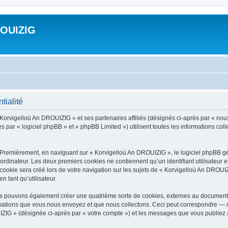
ROUIZIG
tialité
 Korvigelloù An DROUIZIG » et ses partenaires affiliés (désignés ci-après par « nou
par « logiciel phpBB » et « phpBB Limited ») utilisent toutes les informations colle
 Premièrement, en naviguant sur « Korvigelloù An DROUIZIG », le logiciel phpBB gén
ordinateur. Les deux premiers cookies ne contiennent qu’un identifiant utilisateur 
okie sera créé lors de votre navigation sur les sujets de « Korvigelloù An DROUIZI
n tant qu’utilisateur.
us pouvons également créer une quatrième sorte de cookies, externes au document 
mations que vous nous envoyez et que nous collectons. Ceci peut correspondre — m
IZIG » (désignée ci-après par « votre compte ») et les messages que vous publiez ap