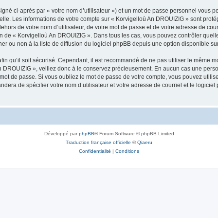
igné ci-après par « votre nom d’utilisateur ») et un mot de passe personnel vous p
nelle. Les informations de votre compte sur « Korvigelloù An DROUIZIG » sont proté
dehors de votre nom d’utilisateur, de votre mot de passe et de votre adresse de cou
rétion de « Korvigelloù An DROUIZIG ». Dans tous les cas, vous pouvez contrôler que
 ou non à la liste de diffusion du logiciel phpBB depuis une option disponible su
afin qu’il soit sécurisé. Cependant, il est recommandé de ne pas utiliser le même mot
An DROUIZIG », veillez donc à le conservez précieusement. En aucun cas une perso
 mot de passe. Si vous oubliez le mot de passe de votre compte, vous pouvez utilis
andera de spécifier votre nom d’utilisateur et votre adresse de courriel et le logi
Développé par
phpBB
® Forum Software © phpBB Limited
Traduction française officielle
©
Qiaeru
Confidentialité
|
Conditions