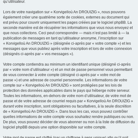
qu’utilisateur.
Lors de votre navigation sur « Korvigelloù An DROUIZIG », nous pouvons
également créer une quatrième sorte de cookies, externes au document qui
est prévu pour couvrir uniquement les pages créées par le logiciel phpBB. La
seconde manière est de récupérer les informations que vous nous envoyez et
que nous collectons. Ceci peut correspondre — mais n’est pas limité à — la
publication de messages en tant qu’utilisateur anonyme, l’inscription sur
« Korvigelloù An DROUIZIG » (désignée ci-après par « votre compte ») et les
messages que vous publiez après votre inscription et lors de votre connexion
(désignés ci-après par « vos messages »).
Votre compte contiendra au minimum un identifiant unique (désigné ci-après
par « votre nom d’utilisateur ») et un mot de passe personnel vous permettant
de vous connecter à votre compte (désigné ci-après par « votre mot de
passe ») et une adresse de courriel personnelle. Les informations de votre
compte sur « Korvigelloù An DROUIZIG » sont protégées par les lois de
protection des données applicables dans le pays qui héberge notre serveur.
Toutes les informations, en-dehors de votre nom d’utilisateur, de votre mot de
passe et de votre adresse de courriel requis par « Korvigelloù An DROUIZIG »
durant votre inscription, sont obligatoires ou facultatives, à la seule discrétion
de « Korvigelloù An DROUIZIG ». Dans tous les cas, vous pouvez contrôler
quelles informations de votre compte vous souhaitez rendre publiques ou non.
De plus, vous pouvez décider de vous abonner ou non à la liste de diffusion du
logiciel phpBB depuis une option disponible sur votre compte.
Votre mot de passe est chiffré (par un chiffrage à sens unique) afin qu’il soit