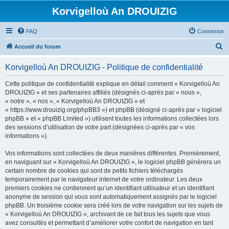
Korvigelloù An DROUIZIG
FAQ
Connexion
R
Accueil du forum
e
Korvigelloù An DROUIZIG - Politique de confidentialité
c
h
Cette politique de confidentialité explique en détail comment « Korvigelloù An
DROUIZIG » et ses partenaires affiliés (désignés ci-après par « nous »,
e
« notre », « nos », « Korvigelloù An DROUIZIG » et
r
« https://www.drouizig.org/phpBB3 ») et phpBB (désigné ci-après par « logiciel
phpBB » et « phpBB Limited ») utilisent toutes les informations collectées lors
c
des sessions d’utilisation de votre part (désignées ci-après par « vos
h
informations »).
e
Vos informations sont collectées de deux manières différentes. Premièrement,
r
en naviguant sur « Korvigelloù An DROUIZIG », le logiciel phpBB génèrera un
certain nombre de cookies qui sont de petits fichiers téléchargés
temporairement par le navigateur internet de votre ordinateur. Les deux
premiers cookies ne contiennent qu’un identifiant utilisateur et un identifiant
anonyme de session qui vous sont automatiquement assignés par le logiciel
phpBB. Un troisième cookie sera créé lors de votre navigation sur les sujets de
« Korvigelloù An DROUIZIG », archivant de ce fait tous les sujets que vous
avez consultés et permettant d’améliorer votre confort de navigation en tant