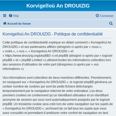
Korvigelloù An DROUIZIG
FAQ
Connexion
R
Accueil du forum
e
Korvigelloù An DROUIZIG - Politique de confidentialité
c
h
Cette politique de confidentialité explique en détail comment « Korvigelloù An
DROUIZIG » et ses partenaires affiliés (désignés ci-après par « nous »,
e
« notre », « nos », « Korvigelloù An DROUIZIG » et
r
« https://www.drouizig.org/phpBB3 ») et phpBB (désigné ci-après par « logiciel
phpBB » et « phpBB Limited ») utilisent toutes les informations collectées lors
c
des sessions d’utilisation de votre part (désignées ci-après par « vos
h
informations »).
e
Vos informations sont collectées de deux manières différentes. Premièrement,
r
en naviguant sur « Korvigelloù An DROUIZIG », le logiciel phpBB génèrera un
certain nombre de cookies qui sont de petits fichiers téléchargés
temporairement par le navigateur internet de votre ordinateur. Les deux
premiers cookies ne contiennent qu’un identifiant utilisateur et un identifiant
anonyme de session qui vous sont automatiquement assignés par le logiciel
phpBB. Un troisième cookie sera créé lors de votre navigation sur les sujets de
« Korvigelloù An DROUIZIG », archivant de ce fait tous les sujets que vous
avez consultés et permettant d’améliorer votre confort de navigation en tant