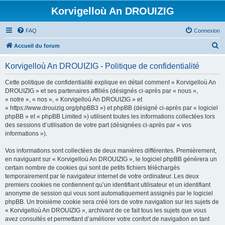
Korvigelloù An DROUIZIG
FAQ
Connexion
R
Accueil du forum
e
Korvigelloù An DROUIZIG - Politique de confidentialité
c
h
Cette politique de confidentialité explique en détail comment « Korvigelloù An
DROUIZIG » et ses partenaires affiliés (désignés ci-après par « nous »,
e
« notre », « nos », « Korvigelloù An DROUIZIG » et
r
« https://www.drouizig.org/phpBB3 ») et phpBB (désigné ci-après par « logiciel
phpBB » et « phpBB Limited ») utilisent toutes les informations collectées lors
c
des sessions d’utilisation de votre part (désignées ci-après par « vos
h
informations »).
e
Vos informations sont collectées de deux manières différentes. Premièrement,
r
en naviguant sur « Korvigelloù An DROUIZIG », le logiciel phpBB génèrera un
certain nombre de cookies qui sont de petits fichiers téléchargés
temporairement par le navigateur internet de votre ordinateur. Les deux
premiers cookies ne contiennent qu’un identifiant utilisateur et un identifiant
anonyme de session qui vous sont automatiquement assignés par le logiciel
phpBB. Un troisième cookie sera créé lors de votre navigation sur les sujets de
« Korvigelloù An DROUIZIG », archivant de ce fait tous les sujets que vous
avez consultés et permettant d’améliorer votre confort de navigation en tant