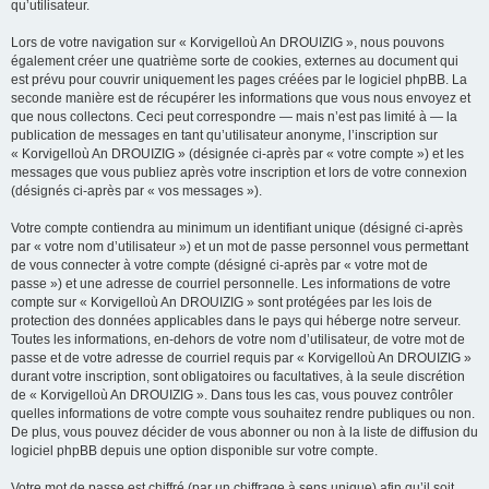
qu’utilisateur.
Lors de votre navigation sur « Korvigelloù An DROUIZIG », nous pouvons
également créer une quatrième sorte de cookies, externes au document qui
est prévu pour couvrir uniquement les pages créées par le logiciel phpBB. La
seconde manière est de récupérer les informations que vous nous envoyez et
que nous collectons. Ceci peut correspondre — mais n’est pas limité à — la
publication de messages en tant qu’utilisateur anonyme, l’inscription sur
« Korvigelloù An DROUIZIG » (désignée ci-après par « votre compte ») et les
messages que vous publiez après votre inscription et lors de votre connexion
(désignés ci-après par « vos messages »).
Votre compte contiendra au minimum un identifiant unique (désigné ci-après
par « votre nom d’utilisateur ») et un mot de passe personnel vous permettant
de vous connecter à votre compte (désigné ci-après par « votre mot de
passe ») et une adresse de courriel personnelle. Les informations de votre
compte sur « Korvigelloù An DROUIZIG » sont protégées par les lois de
protection des données applicables dans le pays qui héberge notre serveur.
Toutes les informations, en-dehors de votre nom d’utilisateur, de votre mot de
passe et de votre adresse de courriel requis par « Korvigelloù An DROUIZIG »
durant votre inscription, sont obligatoires ou facultatives, à la seule discrétion
de « Korvigelloù An DROUIZIG ». Dans tous les cas, vous pouvez contrôler
quelles informations de votre compte vous souhaitez rendre publiques ou non.
De plus, vous pouvez décider de vous abonner ou non à la liste de diffusion du
logiciel phpBB depuis une option disponible sur votre compte.
Votre mot de passe est chiffré (par un chiffrage à sens unique) afin qu’il soit