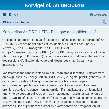
Korvigelloù An DROUIZIG
FAQ
Connexion
R
Accueil du forum
e
Korvigelloù An DROUIZIG - Politique de confidentialité
c
h
Cette politique de confidentialité explique en détail comment « Korvigelloù An
DROUIZIG » et ses partenaires affiliés (désignés ci-après par « nous »,
e
« notre », « nos », « Korvigelloù An DROUIZIG » et
r
« https://www.drouizig.org/phpBB3 ») et phpBB (désigné ci-après par « logiciel
phpBB » et « phpBB Limited ») utilisent toutes les informations collectées lors
c
des sessions d’utilisation de votre part (désignées ci-après par « vos
h
informations »).
e
Vos informations sont collectées de deux manières différentes. Premièrement,
r
en naviguant sur « Korvigelloù An DROUIZIG », le logiciel phpBB génèrera un
certain nombre de cookies qui sont de petits fichiers téléchargés
temporairement par le navigateur internet de votre ordinateur. Les deux
premiers cookies ne contiennent qu’un identifiant utilisateur et un identifiant
anonyme de session qui vous sont automatiquement assignés par le logiciel
phpBB. Un troisième cookie sera créé lors de votre navigation sur les sujets de
« Korvigelloù An DROUIZIG », archivant de ce fait tous les sujets que vous
avez consultés et permettant d’améliorer votre confort de navigation en tant