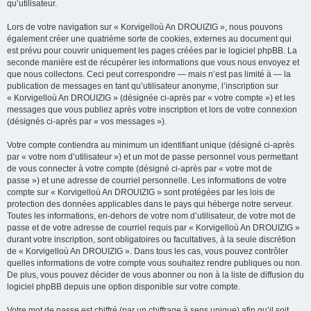
qu’utilisateur.
Lors de votre navigation sur « Korvigelloù An DROUIZIG », nous pouvons
également créer une quatrième sorte de cookies, externes au document qui
est prévu pour couvrir uniquement les pages créées par le logiciel phpBB. La
seconde manière est de récupérer les informations que vous nous envoyez et
que nous collectons. Ceci peut correspondre — mais n’est pas limité à — la
publication de messages en tant qu’utilisateur anonyme, l’inscription sur
« Korvigelloù An DROUIZIG » (désignée ci-après par « votre compte ») et les
messages que vous publiez après votre inscription et lors de votre connexion
(désignés ci-après par « vos messages »).
Votre compte contiendra au minimum un identifiant unique (désigné ci-après
par « votre nom d’utilisateur ») et un mot de passe personnel vous permettant
de vous connecter à votre compte (désigné ci-après par « votre mot de
passe ») et une adresse de courriel personnelle. Les informations de votre
compte sur « Korvigelloù An DROUIZIG » sont protégées par les lois de
protection des données applicables dans le pays qui héberge notre serveur.
Toutes les informations, en-dehors de votre nom d’utilisateur, de votre mot de
passe et de votre adresse de courriel requis par « Korvigelloù An DROUIZIG »
durant votre inscription, sont obligatoires ou facultatives, à la seule discrétion
de « Korvigelloù An DROUIZIG ». Dans tous les cas, vous pouvez contrôler
quelles informations de votre compte vous souhaitez rendre publiques ou non.
De plus, vous pouvez décider de vous abonner ou non à la liste de diffusion du
logiciel phpBB depuis une option disponible sur votre compte.
Votre mot de passe est chiffré (par un chiffrage à sens unique) afin qu’il soit