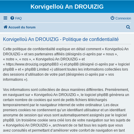
Korvigelloù An DROUIZIG
FAQ
Connexion
R
Accueil du forum
e
Korvigelloù An DROUIZIG - Politique de confidentialité
c
h
Cette politique de confidentialité explique en détail comment « Korvigelloù An
DROUIZIG » et ses partenaires affiliés (désignés ci-après par « nous »,
e
« notre », « nos », « Korvigelloù An DROUIZIG » et
r
« https://www.drouizig.org/phpBB3 ») et phpBB (désigné ci-après par « logiciel
phpBB » et « phpBB Limited ») utilisent toutes les informations collectées lors
c
des sessions d’utilisation de votre part (désignées ci-après par « vos
h
informations »).
e
Vos informations sont collectées de deux manières différentes. Premièrement,
r
en naviguant sur « Korvigelloù An DROUIZIG », le logiciel phpBB génèrera un
certain nombre de cookies qui sont de petits fichiers téléchargés
temporairement par le navigateur internet de votre ordinateur. Les deux
premiers cookies ne contiennent qu’un identifiant utilisateur et un identifiant
anonyme de session qui vous sont automatiquement assignés par le logiciel
phpBB. Un troisième cookie sera créé lors de votre navigation sur les sujets de
« Korvigelloù An DROUIZIG », archivant de ce fait tous les sujets que vous
avez consultés et permettant d’améliorer votre confort de navigation en tant