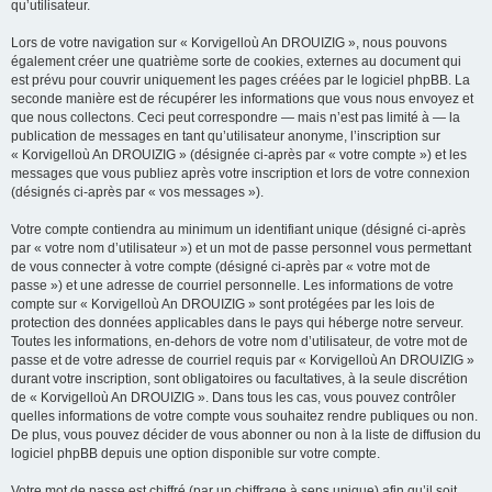
qu’utilisateur.
Lors de votre navigation sur « Korvigelloù An DROUIZIG », nous pouvons
également créer une quatrième sorte de cookies, externes au document qui
est prévu pour couvrir uniquement les pages créées par le logiciel phpBB. La
seconde manière est de récupérer les informations que vous nous envoyez et
que nous collectons. Ceci peut correspondre — mais n’est pas limité à — la
publication de messages en tant qu’utilisateur anonyme, l’inscription sur
« Korvigelloù An DROUIZIG » (désignée ci-après par « votre compte ») et les
messages que vous publiez après votre inscription et lors de votre connexion
(désignés ci-après par « vos messages »).
Votre compte contiendra au minimum un identifiant unique (désigné ci-après
par « votre nom d’utilisateur ») et un mot de passe personnel vous permettant
de vous connecter à votre compte (désigné ci-après par « votre mot de
passe ») et une adresse de courriel personnelle. Les informations de votre
compte sur « Korvigelloù An DROUIZIG » sont protégées par les lois de
protection des données applicables dans le pays qui héberge notre serveur.
Toutes les informations, en-dehors de votre nom d’utilisateur, de votre mot de
passe et de votre adresse de courriel requis par « Korvigelloù An DROUIZIG »
durant votre inscription, sont obligatoires ou facultatives, à la seule discrétion
de « Korvigelloù An DROUIZIG ». Dans tous les cas, vous pouvez contrôler
quelles informations de votre compte vous souhaitez rendre publiques ou non.
De plus, vous pouvez décider de vous abonner ou non à la liste de diffusion du
logiciel phpBB depuis une option disponible sur votre compte.
Votre mot de passe est chiffré (par un chiffrage à sens unique) afin qu’il soit