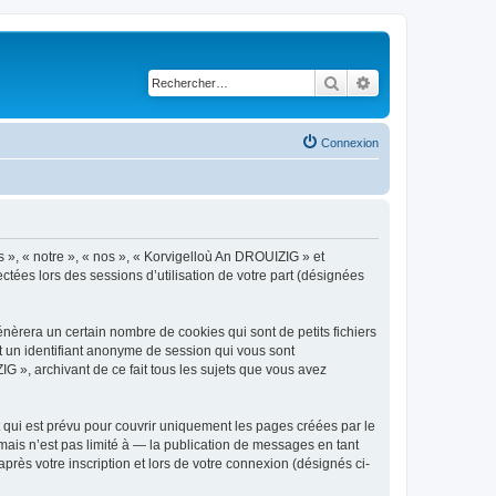
Rechercher
Recherche avancé
Connexion
s », « notre », « nos », « Korvigelloù An DROUIZIG » et
ctées lors des sessions d’utilisation de votre part (désignées
èrera un certain nombre de cookies qui sont de petits fichiers
et un identifiant anonyme de session qui vous sont
G », archivant de ce fait tous les sujets que vous avez
qui est prévu pour couvrir uniquement les pages créées par le
ais n’est pas limité à — la publication de messages en tant
rès votre inscription et lors de votre connexion (désignés ci-