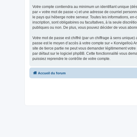
Votre compte contiendra au minimum un identifiant unique (dés
par « votre mot de passe ») et une adresse de courriel person
le pays qui héberge notre serveur. Toutes les informations, en-
inscription, sont obligatoires ou facultatives, à la seule disc
publiques ou non. De plus, vous pouvez décider de vous abonner
Votre mot de passe est chiffré (par un chiffrage à sens unique) 
passe est le moyen d’accès à votre compte sur « Korvigelloù 
site de tierce partie ne peut vous demander légitimement votre
par défaut sur le logiciel phpBB. Cette fonctionnalité vous dem
puissiez reprendre le contrôle de votre compte.
Accueil du forum