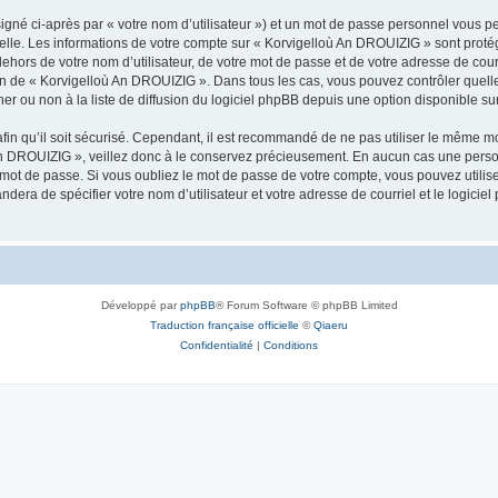
igné ci-après par « votre nom d’utilisateur ») et un mot de passe personnel vous p
nelle. Les informations de votre compte sur « Korvigelloù An DROUIZIG » sont proté
dehors de votre nom d’utilisateur, de votre mot de passe et de votre adresse de cou
rétion de « Korvigelloù An DROUIZIG ». Dans tous les cas, vous pouvez contrôler que
 ou non à la liste de diffusion du logiciel phpBB depuis une option disponible su
afin qu’il soit sécurisé. Cependant, il est recommandé de ne pas utiliser le même mot
An DROUIZIG », veillez donc à le conservez précieusement. En aucun cas une perso
 mot de passe. Si vous oubliez le mot de passe de votre compte, vous pouvez utilis
andera de spécifier votre nom d’utilisateur et votre adresse de courriel et le logi
Développé par
phpBB
® Forum Software © phpBB Limited
Traduction française officielle
©
Qiaeru
Confidentialité
|
Conditions