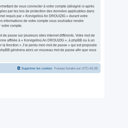
ermettant de vous connecter à votre compte (désigné ci-après
gées par les lois de protection des données applicables dans
rriel requis par « Korvigelloù An DROUIZIG » durant votre
lles informations de votre compte vous souhaitez rendre
r votre compte.
 de passe sur plusieurs sites internet différents. Votre mot de
nne affiliée à « Korvigelloù An DROUIZIG », à phpBB ou à un
er la fonction « J’ai perdu mon mot de passe » qui est proposée
ciel phpBB générera alors un nouveau mot de passe afin que vous
Supprimer les cookies
Fuseau horaire sur
UTC+01:00