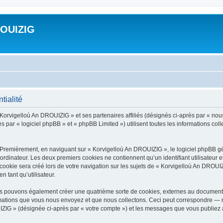
ROUIZIG
tialité
 Korvigelloù An DROUIZIG » et ses partenaires affiliés (désignés ci-après par « nou
par « logiciel phpBB » et « phpBB Limited ») utilisent toutes les informations colle
 Premièrement, en naviguant sur « Korvigelloù An DROUIZIG », le logiciel phpBB gén
ordinateur. Les deux premiers cookies ne contiennent qu’un identifiant utilisateur 
okie sera créé lors de votre navigation sur les sujets de « Korvigelloù An DROUIZI
n tant qu’utilisateur.
us pouvons également créer une quatrième sorte de cookies, externes au document 
mations que vous nous envoyez et que nous collectons. Ceci peut correspondre — m
IZIG » (désignée ci-après par « votre compte ») et les messages que vous publiez ap