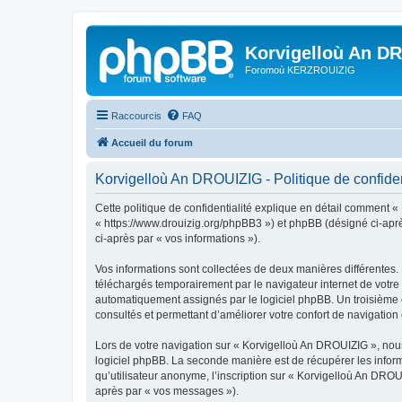
Korvigelloù An D
Foromoù KERZROUIZIG
Raccourcis
FAQ
Accueil du forum
Korvigelloù An DROUIZIG - Politique de confiden
Cette politique de confidentialité explique en détail comment «
« https://www.drouizig.org/phpBB3 ») et phpBB (désigné ci-après 
ci-après par « vos informations »).
Vos informations sont collectées de deux manières différentes.
téléchargés temporairement par le navigateur internet de votre 
automatiquement assignés par le logiciel phpBB. Un troisième co
consultés et permettant d’améliorer votre confort de navigation e
Lors de votre navigation sur « Korvigelloù An DROUIZIG », no
logiciel phpBB. La seconde manière est de récupérer les infor
qu’utilisateur anonyme, l’inscription sur « Korvigelloù An DROU
après par « vos messages »).