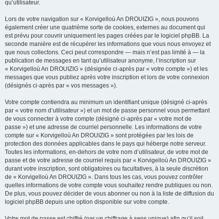
qu’utilisateur.
Lors de votre navigation sur « Korvigelloù An DROUIZIG », nous pouvons
également créer une quatrième sorte de cookies, externes au document qui
est prévu pour couvrir uniquement les pages créées par le logiciel phpBB. La
seconde manière est de récupérer les informations que vous nous envoyez et
que nous collectons. Ceci peut correspondre — mais n’est pas limité à — la
publication de messages en tant qu’utilisateur anonyme, l’inscription sur
« Korvigelloù An DROUIZIG » (désignée ci-après par « votre compte ») et les
messages que vous publiez après votre inscription et lors de votre connexion
(désignés ci-après par « vos messages »).
Votre compte contiendra au minimum un identifiant unique (désigné ci-après
par « votre nom d’utilisateur ») et un mot de passe personnel vous permettant
de vous connecter à votre compte (désigné ci-après par « votre mot de
passe ») et une adresse de courriel personnelle. Les informations de votre
compte sur « Korvigelloù An DROUIZIG » sont protégées par les lois de
protection des données applicables dans le pays qui héberge notre serveur.
Toutes les informations, en-dehors de votre nom d’utilisateur, de votre mot de
passe et de votre adresse de courriel requis par « Korvigelloù An DROUIZIG »
durant votre inscription, sont obligatoires ou facultatives, à la seule discrétion
de « Korvigelloù An DROUIZIG ». Dans tous les cas, vous pouvez contrôler
quelles informations de votre compte vous souhaitez rendre publiques ou non.
De plus, vous pouvez décider de vous abonner ou non à la liste de diffusion du
logiciel phpBB depuis une option disponible sur votre compte.
Votre mot de passe est chiffré (par un chiffrage à sens unique) afin qu’il soit