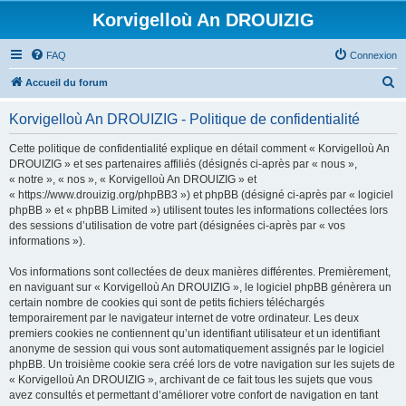
Korvigelloù An DROUIZIG
FAQ
Connexion
R
Accueil du forum
e
Korvigelloù An DROUIZIG - Politique de confidentialité
c
h
Cette politique de confidentialité explique en détail comment « Korvigelloù An
DROUIZIG » et ses partenaires affiliés (désignés ci-après par « nous »,
e
« notre », « nos », « Korvigelloù An DROUIZIG » et
r
« https://www.drouizig.org/phpBB3 ») et phpBB (désigné ci-après par « logiciel
phpBB » et « phpBB Limited ») utilisent toutes les informations collectées lors
c
des sessions d’utilisation de votre part (désignées ci-après par « vos
h
informations »).
e
Vos informations sont collectées de deux manières différentes. Premièrement,
r
en naviguant sur « Korvigelloù An DROUIZIG », le logiciel phpBB génèrera un
certain nombre de cookies qui sont de petits fichiers téléchargés
temporairement par le navigateur internet de votre ordinateur. Les deux
premiers cookies ne contiennent qu’un identifiant utilisateur et un identifiant
anonyme de session qui vous sont automatiquement assignés par le logiciel
phpBB. Un troisième cookie sera créé lors de votre navigation sur les sujets de
« Korvigelloù An DROUIZIG », archivant de ce fait tous les sujets que vous
avez consultés et permettant d’améliorer votre confort de navigation en tant