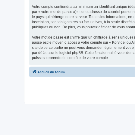
Votre compte contiendra au minimum un identifiant unique (dés
par « votre mot de passe ») et une adresse de courriel person
le pays qui héberge notre serveur. Toutes les informations, en-
inscription, sont obligatoires ou facultatives, à la seule disc
publiques ou non. De plus, vous pouvez décider de vous abonner
Votre mot de passe est chiffré (par un chiffrage à sens unique) 
passe est le moyen d’accès à votre compte sur « Korvigelloù 
site de tierce partie ne peut vous demander légitimement votre
par défaut sur le logiciel phpBB. Cette fonctionnalité vous dem
puissiez reprendre le contrôle de votre compte.
Accueil du forum