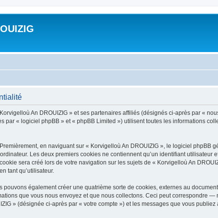
ROUIZIG
tialité
 Korvigelloù An DROUIZIG » et ses partenaires affiliés (désignés ci-après par « nou
par « logiciel phpBB » et « phpBB Limited ») utilisent toutes les informations colle
 Premièrement, en naviguant sur « Korvigelloù An DROUIZIG », le logiciel phpBB gén
ordinateur. Les deux premiers cookies ne contiennent qu’un identifiant utilisateur 
okie sera créé lors de votre navigation sur les sujets de « Korvigelloù An DROUIZI
n tant qu’utilisateur.
us pouvons également créer une quatrième sorte de cookies, externes au document 
mations que vous nous envoyez et que nous collectons. Ceci peut correspondre — m
IZIG » (désignée ci-après par « votre compte ») et les messages que vous publiez ap