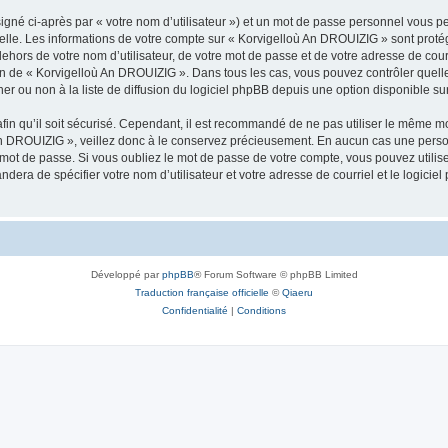
igné ci-après par « votre nom d’utilisateur ») et un mot de passe personnel vous p
nelle. Les informations de votre compte sur « Korvigelloù An DROUIZIG » sont proté
dehors de votre nom d’utilisateur, de votre mot de passe et de votre adresse de cou
rétion de « Korvigelloù An DROUIZIG ». Dans tous les cas, vous pouvez contrôler que
 ou non à la liste de diffusion du logiciel phpBB depuis une option disponible su
afin qu’il soit sécurisé. Cependant, il est recommandé de ne pas utiliser le même mot
An DROUIZIG », veillez donc à le conservez précieusement. En aucun cas une perso
 mot de passe. Si vous oubliez le mot de passe de votre compte, vous pouvez utilis
andera de spécifier votre nom d’utilisateur et votre adresse de courriel et le logi
Développé par
phpBB
® Forum Software © phpBB Limited
Traduction française officielle
©
Qiaeru
Confidentialité
|
Conditions