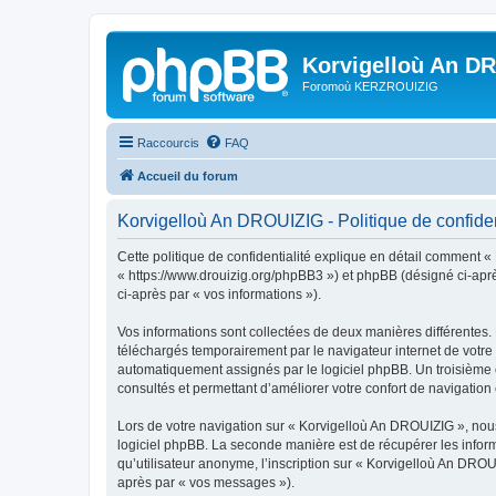
Korvigelloù An D
Foromoù KERZROUIZIG
Raccourcis
FAQ
Accueil du forum
Korvigelloù An DROUIZIG - Politique de confiden
Cette politique de confidentialité explique en détail comment «
« https://www.drouizig.org/phpBB3 ») et phpBB (désigné ci-après 
ci-après par « vos informations »).
Vos informations sont collectées de deux manières différentes.
téléchargés temporairement par le navigateur internet de votre 
automatiquement assignés par le logiciel phpBB. Un troisième co
consultés et permettant d’améliorer votre confort de navigation e
Lors de votre navigation sur « Korvigelloù An DROUIZIG », no
logiciel phpBB. La seconde manière est de récupérer les infor
qu’utilisateur anonyme, l’inscription sur « Korvigelloù An DROU
après par « vos messages »).