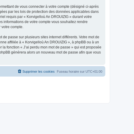
ermettant de vous connecter à votre compte (désigné ci-après
gées par les lois de protection des données applicables dans
rriel requis par « Korvigelloù An DROUIZIG » durant votre
lles informations de votre compte vous souhaitez rendre
r votre compte.
 de passe sur plusieurs sites internet différents. Votre mot de
nne affiliée à « Korvigelloù An DROUIZIG », à phpBB ou à un
er la fonction « J’ai perdu mon mot de passe » qui est proposée
ciel phpBB générera alors un nouveau mot de passe afin que vous
Supprimer les cookies
Fuseau horaire sur
UTC+01:00