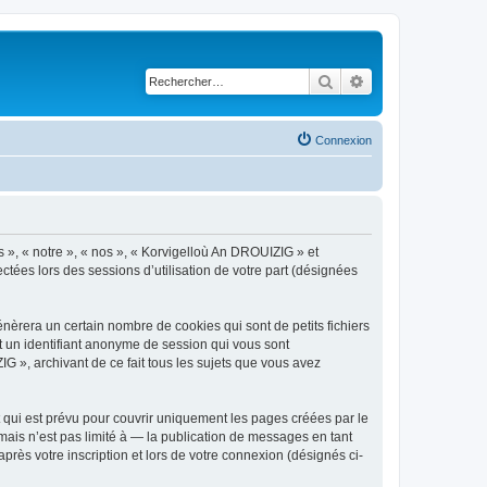
Rechercher
Recherche avancé
Connexion
s », « notre », « nos », « Korvigelloù An DROUIZIG » et
ctées lors des sessions d’utilisation de votre part (désignées
èrera un certain nombre de cookies qui sont de petits fichiers
et un identifiant anonyme de session qui vous sont
G », archivant de ce fait tous les sujets que vous avez
qui est prévu pour couvrir uniquement les pages créées par le
ais n’est pas limité à — la publication de messages en tant
rès votre inscription et lors de votre connexion (désignés ci-