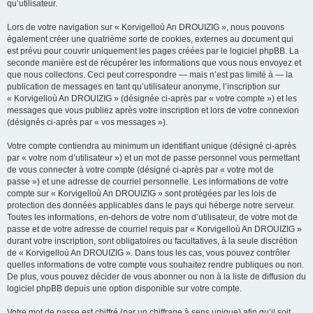
qu’utilisateur.
Lors de votre navigation sur « Korvigelloù An DROUIZIG », nous pouvons
également créer une quatrième sorte de cookies, externes au document qui
est prévu pour couvrir uniquement les pages créées par le logiciel phpBB. La
seconde manière est de récupérer les informations que vous nous envoyez et
que nous collectons. Ceci peut correspondre — mais n’est pas limité à — la
publication de messages en tant qu’utilisateur anonyme, l’inscription sur
« Korvigelloù An DROUIZIG » (désignée ci-après par « votre compte ») et les
messages que vous publiez après votre inscription et lors de votre connexion
(désignés ci-après par « vos messages »).
Votre compte contiendra au minimum un identifiant unique (désigné ci-après
par « votre nom d’utilisateur ») et un mot de passe personnel vous permettant
de vous connecter à votre compte (désigné ci-après par « votre mot de
passe ») et une adresse de courriel personnelle. Les informations de votre
compte sur « Korvigelloù An DROUIZIG » sont protégées par les lois de
protection des données applicables dans le pays qui héberge notre serveur.
Toutes les informations, en-dehors de votre nom d’utilisateur, de votre mot de
passe et de votre adresse de courriel requis par « Korvigelloù An DROUIZIG »
durant votre inscription, sont obligatoires ou facultatives, à la seule discrétion
de « Korvigelloù An DROUIZIG ». Dans tous les cas, vous pouvez contrôler
quelles informations de votre compte vous souhaitez rendre publiques ou non.
De plus, vous pouvez décider de vous abonner ou non à la liste de diffusion du
logiciel phpBB depuis une option disponible sur votre compte.
Votre mot de passe est chiffré (par un chiffrage à sens unique) afin qu’il soit