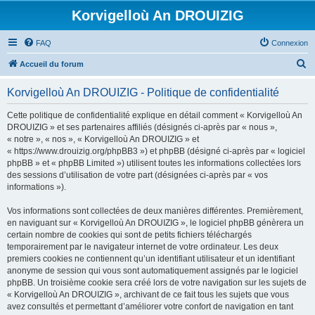
Korvigelloù An DROUIZIG
FAQ
Connexion
R
Accueil du forum
e
Korvigelloù An DROUIZIG - Politique de confidentialité
c
h
Cette politique de confidentialité explique en détail comment « Korvigelloù An
DROUIZIG » et ses partenaires affiliés (désignés ci-après par « nous »,
e
« notre », « nos », « Korvigelloù An DROUIZIG » et
r
« https://www.drouizig.org/phpBB3 ») et phpBB (désigné ci-après par « logiciel
phpBB » et « phpBB Limited ») utilisent toutes les informations collectées lors
c
des sessions d’utilisation de votre part (désignées ci-après par « vos
h
informations »).
e
Vos informations sont collectées de deux manières différentes. Premièrement,
r
en naviguant sur « Korvigelloù An DROUIZIG », le logiciel phpBB génèrera un
certain nombre de cookies qui sont de petits fichiers téléchargés
temporairement par le navigateur internet de votre ordinateur. Les deux
premiers cookies ne contiennent qu’un identifiant utilisateur et un identifiant
anonyme de session qui vous sont automatiquement assignés par le logiciel
phpBB. Un troisième cookie sera créé lors de votre navigation sur les sujets de
« Korvigelloù An DROUIZIG », archivant de ce fait tous les sujets que vous
avez consultés et permettant d’améliorer votre confort de navigation en tant