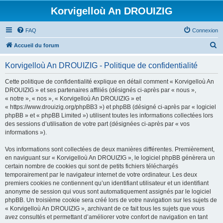
Korvigelloù An DROUIZIG
FAQ
Connexion
R
Accueil du forum
e
Korvigelloù An DROUIZIG - Politique de confidentialité
c
h
Cette politique de confidentialité explique en détail comment « Korvigelloù An
DROUIZIG » et ses partenaires affiliés (désignés ci-après par « nous »,
e
« notre », « nos », « Korvigelloù An DROUIZIG » et
r
« https://www.drouizig.org/phpBB3 ») et phpBB (désigné ci-après par « logiciel
phpBB » et « phpBB Limited ») utilisent toutes les informations collectées lors
c
des sessions d’utilisation de votre part (désignées ci-après par « vos
h
informations »).
e
Vos informations sont collectées de deux manières différentes. Premièrement,
r
en naviguant sur « Korvigelloù An DROUIZIG », le logiciel phpBB génèrera un
certain nombre de cookies qui sont de petits fichiers téléchargés
temporairement par le navigateur internet de votre ordinateur. Les deux
premiers cookies ne contiennent qu’un identifiant utilisateur et un identifiant
anonyme de session qui vous sont automatiquement assignés par le logiciel
phpBB. Un troisième cookie sera créé lors de votre navigation sur les sujets de
« Korvigelloù An DROUIZIG », archivant de ce fait tous les sujets que vous
avez consultés et permettant d’améliorer votre confort de navigation en tant