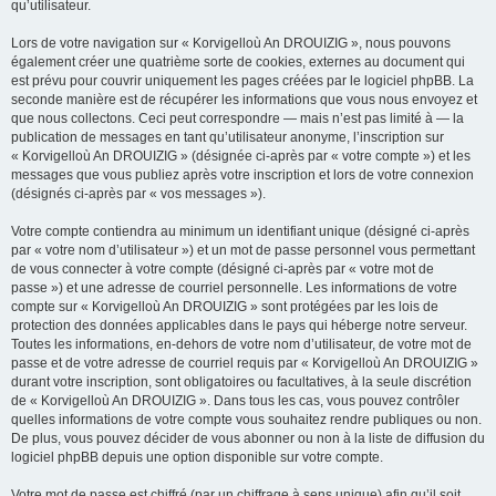
qu’utilisateur.
Lors de votre navigation sur « Korvigelloù An DROUIZIG », nous pouvons
également créer une quatrième sorte de cookies, externes au document qui
est prévu pour couvrir uniquement les pages créées par le logiciel phpBB. La
seconde manière est de récupérer les informations que vous nous envoyez et
que nous collectons. Ceci peut correspondre — mais n’est pas limité à — la
publication de messages en tant qu’utilisateur anonyme, l’inscription sur
« Korvigelloù An DROUIZIG » (désignée ci-après par « votre compte ») et les
messages que vous publiez après votre inscription et lors de votre connexion
(désignés ci-après par « vos messages »).
Votre compte contiendra au minimum un identifiant unique (désigné ci-après
par « votre nom d’utilisateur ») et un mot de passe personnel vous permettant
de vous connecter à votre compte (désigné ci-après par « votre mot de
passe ») et une adresse de courriel personnelle. Les informations de votre
compte sur « Korvigelloù An DROUIZIG » sont protégées par les lois de
protection des données applicables dans le pays qui héberge notre serveur.
Toutes les informations, en-dehors de votre nom d’utilisateur, de votre mot de
passe et de votre adresse de courriel requis par « Korvigelloù An DROUIZIG »
durant votre inscription, sont obligatoires ou facultatives, à la seule discrétion
de « Korvigelloù An DROUIZIG ». Dans tous les cas, vous pouvez contrôler
quelles informations de votre compte vous souhaitez rendre publiques ou non.
De plus, vous pouvez décider de vous abonner ou non à la liste de diffusion du
logiciel phpBB depuis une option disponible sur votre compte.
Votre mot de passe est chiffré (par un chiffrage à sens unique) afin qu’il soit