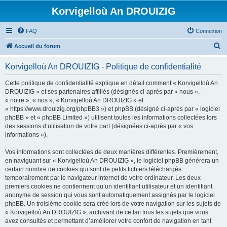
Korvigelloù An DROUIZIG
FAQ
Connexion
R
Accueil du forum
e
Korvigelloù An DROUIZIG - Politique de confidentialité
c
h
Cette politique de confidentialité explique en détail comment « Korvigelloù An
DROUIZIG » et ses partenaires affiliés (désignés ci-après par « nous »,
e
« notre », « nos », « Korvigelloù An DROUIZIG » et
r
« https://www.drouizig.org/phpBB3 ») et phpBB (désigné ci-après par « logiciel
phpBB » et « phpBB Limited ») utilisent toutes les informations collectées lors
c
des sessions d’utilisation de votre part (désignées ci-après par « vos
h
informations »).
e
Vos informations sont collectées de deux manières différentes. Premièrement,
r
en naviguant sur « Korvigelloù An DROUIZIG », le logiciel phpBB génèrera un
certain nombre de cookies qui sont de petits fichiers téléchargés
temporairement par le navigateur internet de votre ordinateur. Les deux
premiers cookies ne contiennent qu’un identifiant utilisateur et un identifiant
anonyme de session qui vous sont automatiquement assignés par le logiciel
phpBB. Un troisième cookie sera créé lors de votre navigation sur les sujets de
« Korvigelloù An DROUIZIG », archivant de ce fait tous les sujets que vous
avez consultés et permettant d’améliorer votre confort de navigation en tant