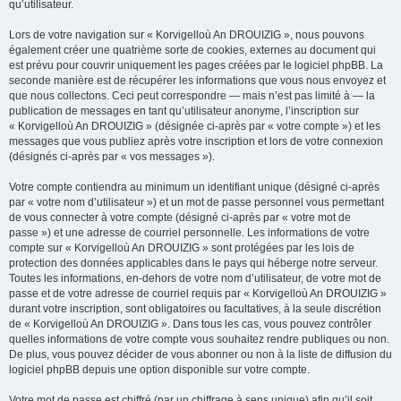
qu’utilisateur.
Lors de votre navigation sur « Korvigelloù An DROUIZIG », nous pouvons
également créer une quatrième sorte de cookies, externes au document qui
est prévu pour couvrir uniquement les pages créées par le logiciel phpBB. La
seconde manière est de récupérer les informations que vous nous envoyez et
que nous collectons. Ceci peut correspondre — mais n’est pas limité à — la
publication de messages en tant qu’utilisateur anonyme, l’inscription sur
« Korvigelloù An DROUIZIG » (désignée ci-après par « votre compte ») et les
messages que vous publiez après votre inscription et lors de votre connexion
(désignés ci-après par « vos messages »).
Votre compte contiendra au minimum un identifiant unique (désigné ci-après
par « votre nom d’utilisateur ») et un mot de passe personnel vous permettant
de vous connecter à votre compte (désigné ci-après par « votre mot de
passe ») et une adresse de courriel personnelle. Les informations de votre
compte sur « Korvigelloù An DROUIZIG » sont protégées par les lois de
protection des données applicables dans le pays qui héberge notre serveur.
Toutes les informations, en-dehors de votre nom d’utilisateur, de votre mot de
passe et de votre adresse de courriel requis par « Korvigelloù An DROUIZIG »
durant votre inscription, sont obligatoires ou facultatives, à la seule discrétion
de « Korvigelloù An DROUIZIG ». Dans tous les cas, vous pouvez contrôler
quelles informations de votre compte vous souhaitez rendre publiques ou non.
De plus, vous pouvez décider de vous abonner ou non à la liste de diffusion du
logiciel phpBB depuis une option disponible sur votre compte.
Votre mot de passe est chiffré (par un chiffrage à sens unique) afin qu’il soit