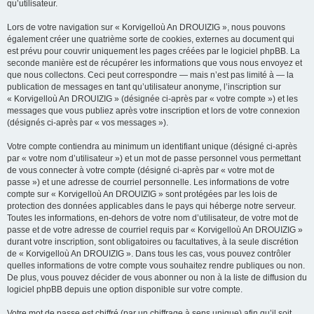
qu’utilisateur.
Lors de votre navigation sur « Korvigelloù An DROUIZIG », nous pouvons
également créer une quatrième sorte de cookies, externes au document qui
est prévu pour couvrir uniquement les pages créées par le logiciel phpBB. La
seconde manière est de récupérer les informations que vous nous envoyez et
que nous collectons. Ceci peut correspondre — mais n’est pas limité à — la
publication de messages en tant qu’utilisateur anonyme, l’inscription sur
« Korvigelloù An DROUIZIG » (désignée ci-après par « votre compte ») et les
messages que vous publiez après votre inscription et lors de votre connexion
(désignés ci-après par « vos messages »).
Votre compte contiendra au minimum un identifiant unique (désigné ci-après
par « votre nom d’utilisateur ») et un mot de passe personnel vous permettant
de vous connecter à votre compte (désigné ci-après par « votre mot de
passe ») et une adresse de courriel personnelle. Les informations de votre
compte sur « Korvigelloù An DROUIZIG » sont protégées par les lois de
protection des données applicables dans le pays qui héberge notre serveur.
Toutes les informations, en-dehors de votre nom d’utilisateur, de votre mot de
passe et de votre adresse de courriel requis par « Korvigelloù An DROUIZIG »
durant votre inscription, sont obligatoires ou facultatives, à la seule discrétion
de « Korvigelloù An DROUIZIG ». Dans tous les cas, vous pouvez contrôler
quelles informations de votre compte vous souhaitez rendre publiques ou non.
De plus, vous pouvez décider de vous abonner ou non à la liste de diffusion du
logiciel phpBB depuis une option disponible sur votre compte.
Votre mot de passe est chiffré (par un chiffrage à sens unique) afin qu’il soit