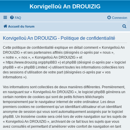
Korvigelloù An DROUIZIG
FAQ
Connexion
R
Accueil du forum
e
Korvigelloù An DROUIZIG - Politique de confidentialité
c
h
Cette politique de confidentialité explique en détail comment « Korvigelloù An
DROUIZIG » et ses partenaires affiliés (désignés ci-après par « nous »,
e
« notre », « nos », « Korvigelloù An DROUIZIG » et
r
« https://www.drouizig.org/phpBB3 ») et phpBB (désigné ci-après par « logiciel
phpBB » et « phpBB Limited ») utilisent toutes les informations collectées lors
c
des sessions d’utilisation de votre part (désignées ci-après par « vos
h
informations »).
e
Vos informations sont collectées de deux manières différentes. Premièrement,
r
en naviguant sur « Korvigelloù An DROUIZIG », le logiciel phpBB génèrera un
certain nombre de cookies qui sont de petits fichiers téléchargés
temporairement par le navigateur internet de votre ordinateur. Les deux
premiers cookies ne contiennent qu’un identifiant utilisateur et un identifiant
anonyme de session qui vous sont automatiquement assignés par le logiciel
phpBB. Un troisième cookie sera créé lors de votre navigation sur les sujets de
« Korvigelloù An DROUIZIG », archivant de ce fait tous les sujets que vous
avez consultés et permettant d’améliorer votre confort de navigation en tant