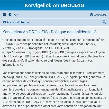
Korvigelloù An DROUIZIG
FAQ
Connexion
R
Accueil du forum
e
Korvigelloù An DROUIZIG - Politique de confidentialité
c
h
Cette politique de confidentialité explique en détail comment « Korvigelloù An
DROUIZIG » et ses partenaires affiliés (désignés ci-après par « nous »,
e
« notre », « nos », « Korvigelloù An DROUIZIG » et
r
« https://www.drouizig.org/phpBB3 ») et phpBB (désigné ci-après par « logiciel
phpBB » et « phpBB Limited ») utilisent toutes les informations collectées lors
c
des sessions d’utilisation de votre part (désignées ci-après par « vos
h
informations »).
e
Vos informations sont collectées de deux manières différentes. Premièrement,
r
en naviguant sur « Korvigelloù An DROUIZIG », le logiciel phpBB génèrera un
certain nombre de cookies qui sont de petits fichiers téléchargés
temporairement par le navigateur internet de votre ordinateur. Les deux
premiers cookies ne contiennent qu’un identifiant utilisateur et un identifiant
anonyme de session qui vous sont automatiquement assignés par le logiciel
phpBB. Un troisième cookie sera créé lors de votre navigation sur les sujets de
« Korvigelloù An DROUIZIG », archivant de ce fait tous les sujets que vous
avez consultés et permettant d’améliorer votre confort de navigation en tant