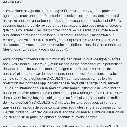
qu’utilisateur.
Lors de votre navigation sur « Korvigelloù An DROUIZIG », nous pouvons
également créer une quatrième sorte de cookies, externes au document qui
est prévu pour couvrir uniquement les pages créées par le logiciel phpBB. La
seconde manière est de récupérer les informations que vous nous envoyez et
que nous collectons. Ceci peut correspondre — mais n’est pas limité à — la
publication de messages en tant qu’utilisateur anonyme, l’inscription sur
« Korvigelloù An DROUIZIG » (désignée ci-après par « votre compte ») et les
messages que vous publiez après votre inscription et lors de votre connexion
(désignés ci-après par « vos messages »).
Votre compte contiendra au minimum un identifiant unique (désigné ci-après
par « votre nom d’utilisateur ») et un mot de passe personnel vous permettant
de vous connecter à votre compte (désigné ci-après par « votre mot de
passe ») et une adresse de courriel personnelle. Les informations de votre
compte sur « Korvigelloù An DROUIZIG » sont protégées par les lois de
protection des données applicables dans le pays qui héberge notre serveur.
Toutes les informations, en-dehors de votre nom d’utilisateur, de votre mot de
passe et de votre adresse de courriel requis par « Korvigelloù An DROUIZIG »
durant votre inscription, sont obligatoires ou facultatives, à la seule discrétion
de « Korvigelloù An DROUIZIG ». Dans tous les cas, vous pouvez contrôler
quelles informations de votre compte vous souhaitez rendre publiques ou non.
De plus, vous pouvez décider de vous abonner ou non à la liste de diffusion du
logiciel phpBB depuis une option disponible sur votre compte.
Votre mot de passe est chiffré (par un chiffrage à sens unique) afin qu’il soit