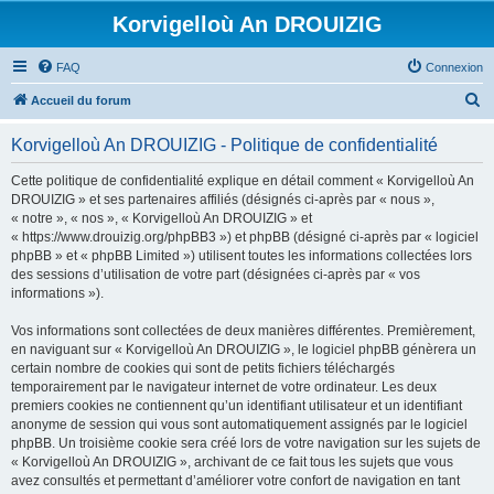
Korvigelloù An DROUIZIG
FAQ
Connexion
R
Accueil du forum
e
Korvigelloù An DROUIZIG - Politique de confidentialité
c
h
Cette politique de confidentialité explique en détail comment « Korvigelloù An
DROUIZIG » et ses partenaires affiliés (désignés ci-après par « nous »,
e
« notre », « nos », « Korvigelloù An DROUIZIG » et
r
« https://www.drouizig.org/phpBB3 ») et phpBB (désigné ci-après par « logiciel
phpBB » et « phpBB Limited ») utilisent toutes les informations collectées lors
c
des sessions d’utilisation de votre part (désignées ci-après par « vos
h
informations »).
e
Vos informations sont collectées de deux manières différentes. Premièrement,
r
en naviguant sur « Korvigelloù An DROUIZIG », le logiciel phpBB génèrera un
certain nombre de cookies qui sont de petits fichiers téléchargés
temporairement par le navigateur internet de votre ordinateur. Les deux
premiers cookies ne contiennent qu’un identifiant utilisateur et un identifiant
anonyme de session qui vous sont automatiquement assignés par le logiciel
phpBB. Un troisième cookie sera créé lors de votre navigation sur les sujets de
« Korvigelloù An DROUIZIG », archivant de ce fait tous les sujets que vous
avez consultés et permettant d’améliorer votre confort de navigation en tant