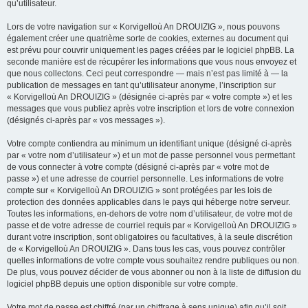
qu’utilisateur.
Lors de votre navigation sur « Korvigelloù An DROUIZIG », nous pouvons
également créer une quatrième sorte de cookies, externes au document qui
est prévu pour couvrir uniquement les pages créées par le logiciel phpBB. La
seconde manière est de récupérer les informations que vous nous envoyez et
que nous collectons. Ceci peut correspondre — mais n’est pas limité à — la
publication de messages en tant qu’utilisateur anonyme, l’inscription sur
« Korvigelloù An DROUIZIG » (désignée ci-après par « votre compte ») et les
messages que vous publiez après votre inscription et lors de votre connexion
(désignés ci-après par « vos messages »).
Votre compte contiendra au minimum un identifiant unique (désigné ci-après
par « votre nom d’utilisateur ») et un mot de passe personnel vous permettant
de vous connecter à votre compte (désigné ci-après par « votre mot de
passe ») et une adresse de courriel personnelle. Les informations de votre
compte sur « Korvigelloù An DROUIZIG » sont protégées par les lois de
protection des données applicables dans le pays qui héberge notre serveur.
Toutes les informations, en-dehors de votre nom d’utilisateur, de votre mot de
passe et de votre adresse de courriel requis par « Korvigelloù An DROUIZIG »
durant votre inscription, sont obligatoires ou facultatives, à la seule discrétion
de « Korvigelloù An DROUIZIG ». Dans tous les cas, vous pouvez contrôler
quelles informations de votre compte vous souhaitez rendre publiques ou non.
De plus, vous pouvez décider de vous abonner ou non à la liste de diffusion du
logiciel phpBB depuis une option disponible sur votre compte.
Votre mot de passe est chiffré (par un chiffrage à sens unique) afin qu’il soit