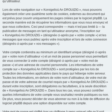
qu’utilisateur.
Lors de votre navigation sur « Korvigelloù An DROUIZIG », nous pouvons
également créer une quatrième sorte de cookies, externes au document qui
est prévu pour couvrir uniquement les pages créées par le logiciel phpBB. La
seconde manière est de récupérer les informations que vous nous envoyez et
que nous collectons. Ceci peut correspondre — mais n’est pas limité à — la
publication de messages en tant qu’utilisateur anonyme, l’inscription sur
« Korvigelloù An DROUIZIG » (désignée ci-après par « votre compte ») et les
messages que vous publiez après votre inscription et lors de votre connexion
(désignés ci-après par « vos messages »).
Votre compte contiendra au minimum un identifiant unique (désigné ci-après
par « votre nom d’utilisateur ») et un mot de passe personnel vous permettant
de vous connecter à votre compte (désigné ci-après par « votre mot de
passe ») et une adresse de courriel personnelle. Les informations de votre
compte sur « Korvigelloù An DROUIZIG » sont protégées par les lois de
protection des données applicables dans le pays qui héberge notre serveur.
Toutes les informations, en-dehors de votre nom d’utilisateur, de votre mot de
passe et de votre adresse de courriel requis par « Korvigelloù An DROUIZIG »
durant votre inscription, sont obligatoires ou facultatives, à la seule discrétion
de « Korvigelloù An DROUIZIG ». Dans tous les cas, vous pouvez contrôler
quelles informations de votre compte vous souhaitez rendre publiques ou non.
De plus, vous pouvez décider de vous abonner ou non à la liste de diffusion du
logiciel phpBB depuis une option disponible sur votre compte.
Votre mot de passe est chiffré (par un chiffrage à sens unique) afin qu’il soit