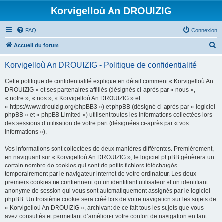
Korvigelloù An DROUIZIG
FAQ
Connexion
R
Accueil du forum
e
Korvigelloù An DROUIZIG - Politique de confidentialité
c
h
Cette politique de confidentialité explique en détail comment « Korvigelloù An
DROUIZIG » et ses partenaires affiliés (désignés ci-après par « nous »,
e
« notre », « nos », « Korvigelloù An DROUIZIG » et
r
« https://www.drouizig.org/phpBB3 ») et phpBB (désigné ci-après par « logiciel
phpBB » et « phpBB Limited ») utilisent toutes les informations collectées lors
c
des sessions d’utilisation de votre part (désignées ci-après par « vos
h
informations »).
e
Vos informations sont collectées de deux manières différentes. Premièrement,
r
en naviguant sur « Korvigelloù An DROUIZIG », le logiciel phpBB génèrera un
certain nombre de cookies qui sont de petits fichiers téléchargés
temporairement par le navigateur internet de votre ordinateur. Les deux
premiers cookies ne contiennent qu’un identifiant utilisateur et un identifiant
anonyme de session qui vous sont automatiquement assignés par le logiciel
phpBB. Un troisième cookie sera créé lors de votre navigation sur les sujets de
« Korvigelloù An DROUIZIG », archivant de ce fait tous les sujets que vous
avez consultés et permettant d’améliorer votre confort de navigation en tant