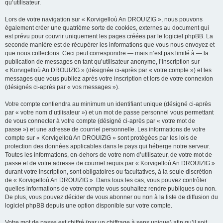
qu’utilisateur.
Lors de votre navigation sur « Korvigelloù An DROUIZIG », nous pouvons
également créer une quatrième sorte de cookies, externes au document qui
est prévu pour couvrir uniquement les pages créées par le logiciel phpBB. La
seconde manière est de récupérer les informations que vous nous envoyez et
que nous collectons. Ceci peut correspondre — mais n’est pas limité à — la
publication de messages en tant qu’utilisateur anonyme, l’inscription sur
« Korvigelloù An DROUIZIG » (désignée ci-après par « votre compte ») et les
messages que vous publiez après votre inscription et lors de votre connexion
(désignés ci-après par « vos messages »).
Votre compte contiendra au minimum un identifiant unique (désigné ci-après
par « votre nom d’utilisateur ») et un mot de passe personnel vous permettant
de vous connecter à votre compte (désigné ci-après par « votre mot de
passe ») et une adresse de courriel personnelle. Les informations de votre
compte sur « Korvigelloù An DROUIZIG » sont protégées par les lois de
protection des données applicables dans le pays qui héberge notre serveur.
Toutes les informations, en-dehors de votre nom d’utilisateur, de votre mot de
passe et de votre adresse de courriel requis par « Korvigelloù An DROUIZIG »
durant votre inscription, sont obligatoires ou facultatives, à la seule discrétion
de « Korvigelloù An DROUIZIG ». Dans tous les cas, vous pouvez contrôler
quelles informations de votre compte vous souhaitez rendre publiques ou non.
De plus, vous pouvez décider de vous abonner ou non à la liste de diffusion du
logiciel phpBB depuis une option disponible sur votre compte.
Votre mot de passe est chiffré (par un chiffrage à sens unique) afin qu’il soit