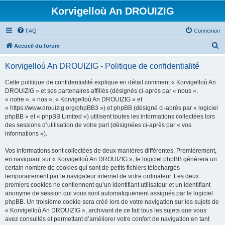
Korvigelloù An DROUIZIG
FAQ
Connexion
R
Accueil du forum
e
Korvigelloù An DROUIZIG - Politique de confidentialité
c
h
Cette politique de confidentialité explique en détail comment « Korvigelloù An
DROUIZIG » et ses partenaires affiliés (désignés ci-après par « nous »,
e
« notre », « nos », « Korvigelloù An DROUIZIG » et
r
« https://www.drouizig.org/phpBB3 ») et phpBB (désigné ci-après par « logiciel
phpBB » et « phpBB Limited ») utilisent toutes les informations collectées lors
c
des sessions d’utilisation de votre part (désignées ci-après par « vos
h
informations »).
e
Vos informations sont collectées de deux manières différentes. Premièrement,
r
en naviguant sur « Korvigelloù An DROUIZIG », le logiciel phpBB génèrera un
certain nombre de cookies qui sont de petits fichiers téléchargés
temporairement par le navigateur internet de votre ordinateur. Les deux
premiers cookies ne contiennent qu’un identifiant utilisateur et un identifiant
anonyme de session qui vous sont automatiquement assignés par le logiciel
phpBB. Un troisième cookie sera créé lors de votre navigation sur les sujets de
« Korvigelloù An DROUIZIG », archivant de ce fait tous les sujets que vous
avez consultés et permettant d’améliorer votre confort de navigation en tant