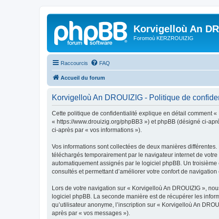
Korvigelloù An D
Foromoù KERZROUIZIG
Raccourcis
FAQ
Accueil du forum
Korvigelloù An DROUIZIG - Politique de confiden
Cette politique de confidentialité explique en détail comment «
« https://www.drouizig.org/phpBB3 ») et phpBB (désigné ci-après 
ci-après par « vos informations »).
Vos informations sont collectées de deux manières différentes.
téléchargés temporairement par le navigateur internet de votre 
automatiquement assignés par le logiciel phpBB. Un troisième co
consultés et permettant d’améliorer votre confort de navigation e
Lors de votre navigation sur « Korvigelloù An DROUIZIG », no
logiciel phpBB. La seconde manière est de récupérer les infor
qu’utilisateur anonyme, l’inscription sur « Korvigelloù An DROU
après par « vos messages »).