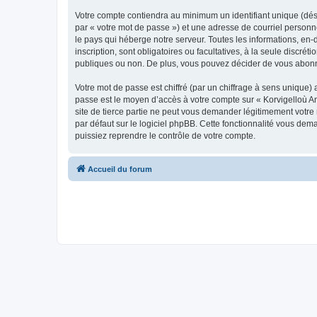
Votre compte contiendra au minimum un identifiant unique (dés
par « votre mot de passe ») et une adresse de courriel person
le pays qui héberge notre serveur. Toutes les informations, en-
inscription, sont obligatoires ou facultatives, à la seule disc
publiques ou non. De plus, vous pouvez décider de vous abonner
Votre mot de passe est chiffré (par un chiffrage à sens unique) 
passe est le moyen d’accès à votre compte sur « Korvigelloù 
site de tierce partie ne peut vous demander légitimement votre
par défaut sur le logiciel phpBB. Cette fonctionnalité vous dem
puissiez reprendre le contrôle de votre compte.
Accueil du forum