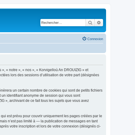
Rechercher
Recherche avancé
Connexion
s », « notre », « nos », « Korvigelloù An DROUIZIG » et
ctées lors des sessions d’utilisation de votre part (désignées
èrera un certain nombre de cookies qui sont de petits fichiers
et un identifiant anonyme de session qui vous sont
G », archivant de ce fait tous les sujets que vous avez
qui est prévu pour couvrir uniquement les pages créées par le
ais n’est pas limité à — la publication de messages en tant
rès votre inscription et lors de votre connexion (désignés ci-