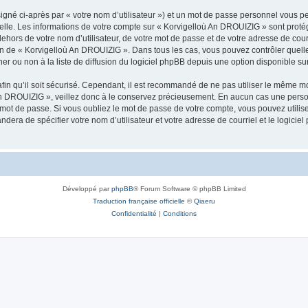
igné ci-après par « votre nom d’utilisateur ») et un mot de passe personnel vous p
nelle. Les informations de votre compte sur « Korvigelloù An DROUIZIG » sont proté
dehors de votre nom d’utilisateur, de votre mot de passe et de votre adresse de cou
rétion de « Korvigelloù An DROUIZIG ». Dans tous les cas, vous pouvez contrôler que
 ou non à la liste de diffusion du logiciel phpBB depuis une option disponible su
afin qu’il soit sécurisé. Cependant, il est recommandé de ne pas utiliser le même mot
An DROUIZIG », veillez donc à le conservez précieusement. En aucun cas une perso
 mot de passe. Si vous oubliez le mot de passe de votre compte, vous pouvez utilis
andera de spécifier votre nom d’utilisateur et votre adresse de courriel et le logi
Développé par
phpBB
® Forum Software © phpBB Limited
Traduction française officielle
©
Qiaeru
Confidentialité
|
Conditions