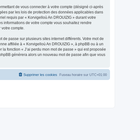
ermettant de vous connecter à votre compte (désigné ci-après
gées par les lois de protection des données applicables dans
rriel requis par « Korvigelloù An DROUIZIG » durant votre
lles informations de votre compte vous souhaitez rendre
r votre compte.
 de passe sur plusieurs sites internet différents. Votre mot de
nne affiliée à « Korvigelloù An DROUIZIG », à phpBB ou à un
er la fonction « J’ai perdu mon mot de passe » qui est proposée
ciel phpBB générera alors un nouveau mot de passe afin que vous
Supprimer les cookies
Fuseau horaire sur
UTC+01:00