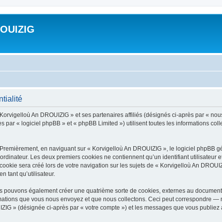
ROUIZIG
tialité
 Korvigelloù An DROUIZIG » et ses partenaires affiliés (désignés ci-après par « nou
par « logiciel phpBB » et « phpBB Limited ») utilisent toutes les informations colle
 Premièrement, en naviguant sur « Korvigelloù An DROUIZIG », le logiciel phpBB gén
ordinateur. Les deux premiers cookies ne contiennent qu’un identifiant utilisateur 
okie sera créé lors de votre navigation sur les sujets de « Korvigelloù An DROUIZI
n tant qu’utilisateur.
us pouvons également créer une quatrième sorte de cookies, externes au document 
mations que vous nous envoyez et que nous collectons. Ceci peut correspondre — m
IZIG » (désignée ci-après par « votre compte ») et les messages que vous publiez ap