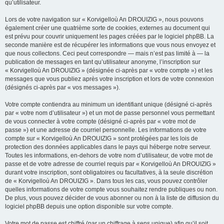
qu’utilisateur.
Lors de votre navigation sur « Korvigelloù An DROUIZIG », nous pouvons
également créer une quatrième sorte de cookies, externes au document qui
est prévu pour couvrir uniquement les pages créées par le logiciel phpBB. La
seconde manière est de récupérer les informations que vous nous envoyez et
que nous collectons. Ceci peut correspondre — mais n’est pas limité à — la
publication de messages en tant qu’utilisateur anonyme, l’inscription sur
« Korvigelloù An DROUIZIG » (désignée ci-après par « votre compte ») et les
messages que vous publiez après votre inscription et lors de votre connexion
(désignés ci-après par « vos messages »).
Votre compte contiendra au minimum un identifiant unique (désigné ci-après
par « votre nom d’utilisateur ») et un mot de passe personnel vous permettant
de vous connecter à votre compte (désigné ci-après par « votre mot de
passe ») et une adresse de courriel personnelle. Les informations de votre
compte sur « Korvigelloù An DROUIZIG » sont protégées par les lois de
protection des données applicables dans le pays qui héberge notre serveur.
Toutes les informations, en-dehors de votre nom d’utilisateur, de votre mot de
passe et de votre adresse de courriel requis par « Korvigelloù An DROUIZIG »
durant votre inscription, sont obligatoires ou facultatives, à la seule discrétion
de « Korvigelloù An DROUIZIG ». Dans tous les cas, vous pouvez contrôler
quelles informations de votre compte vous souhaitez rendre publiques ou non.
De plus, vous pouvez décider de vous abonner ou non à la liste de diffusion du
logiciel phpBB depuis une option disponible sur votre compte.
Votre mot de passe est chiffré (par un chiffrage à sens unique) afin qu’il soit