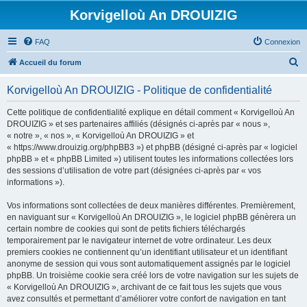
Korvigelloù An DROUIZIG
FAQ
Connexion
R
Accueil du forum
e
Korvigelloù An DROUIZIG - Politique de confidentialité
c
h
Cette politique de confidentialité explique en détail comment « Korvigelloù An
DROUIZIG » et ses partenaires affiliés (désignés ci-après par « nous »,
e
« notre », « nos », « Korvigelloù An DROUIZIG » et
r
« https://www.drouizig.org/phpBB3 ») et phpBB (désigné ci-après par « logiciel
phpBB » et « phpBB Limited ») utilisent toutes les informations collectées lors
c
des sessions d’utilisation de votre part (désignées ci-après par « vos
h
informations »).
e
Vos informations sont collectées de deux manières différentes. Premièrement,
r
en naviguant sur « Korvigelloù An DROUIZIG », le logiciel phpBB génèrera un
certain nombre de cookies qui sont de petits fichiers téléchargés
temporairement par le navigateur internet de votre ordinateur. Les deux
premiers cookies ne contiennent qu’un identifiant utilisateur et un identifiant
anonyme de session qui vous sont automatiquement assignés par le logiciel
phpBB. Un troisième cookie sera créé lors de votre navigation sur les sujets de
« Korvigelloù An DROUIZIG », archivant de ce fait tous les sujets que vous
avez consultés et permettant d’améliorer votre confort de navigation en tant