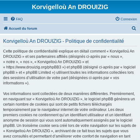
Korvigelloù An DROUIZIG
FAQ
Connexion
R
Accueil du forum
e
Korvigelloù An DROUIZIG - Politique de confidentialité
c
h
Cette politique de confidentialité explique en détail comment « Korvigelloù An
DROUIZIG » et ses partenaires affiliés (désignés ci-après par « nous »,
e
« notre », « nos », « Korvigelloù An DROUIZIG » et
r
« https://www.drouizig.org/phpBB3 ») et phpBB (désigné ci-après par « logiciel
phpBB » et « phpBB Limited ») utilisent toutes les informations collectées lors
c
des sessions d’utilisation de votre part (désignées ci-après par « vos
h
informations »).
e
Vos informations sont collectées de deux manières différentes. Premièrement,
r
en naviguant sur « Korvigelloù An DROUIZIG », le logiciel phpBB génèrera un
certain nombre de cookies qui sont de petits fichiers téléchargés
temporairement par le navigateur internet de votre ordinateur. Les deux
premiers cookies ne contiennent qu’un identifiant utilisateur et un identifiant
anonyme de session qui vous sont automatiquement assignés par le logiciel
phpBB. Un troisième cookie sera créé lors de votre navigation sur les sujets de
« Korvigelloù An DROUIZIG », archivant de ce fait tous les sujets que vous
avez consultés et permettant d’améliorer votre confort de navigation en tant