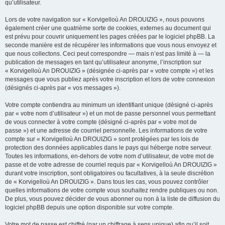
qu’utilisateur.
Lors de votre navigation sur « Korvigelloù An DROUIZIG », nous pouvons
également créer une quatrième sorte de cookies, externes au document qui
est prévu pour couvrir uniquement les pages créées par le logiciel phpBB. La
seconde manière est de récupérer les informations que vous nous envoyez et
que nous collectons. Ceci peut correspondre — mais n’est pas limité à — la
publication de messages en tant qu’utilisateur anonyme, l’inscription sur
« Korvigelloù An DROUIZIG » (désignée ci-après par « votre compte ») et les
messages que vous publiez après votre inscription et lors de votre connexion
(désignés ci-après par « vos messages »).
Votre compte contiendra au minimum un identifiant unique (désigné ci-après
par « votre nom d’utilisateur ») et un mot de passe personnel vous permettant
de vous connecter à votre compte (désigné ci-après par « votre mot de
passe ») et une adresse de courriel personnelle. Les informations de votre
compte sur « Korvigelloù An DROUIZIG » sont protégées par les lois de
protection des données applicables dans le pays qui héberge notre serveur.
Toutes les informations, en-dehors de votre nom d’utilisateur, de votre mot de
passe et de votre adresse de courriel requis par « Korvigelloù An DROUIZIG »
durant votre inscription, sont obligatoires ou facultatives, à la seule discrétion
de « Korvigelloù An DROUIZIG ». Dans tous les cas, vous pouvez contrôler
quelles informations de votre compte vous souhaitez rendre publiques ou non.
De plus, vous pouvez décider de vous abonner ou non à la liste de diffusion du
logiciel phpBB depuis une option disponible sur votre compte.
Votre mot de passe est chiffré (par un chiffrage à sens unique) afin qu’il soit