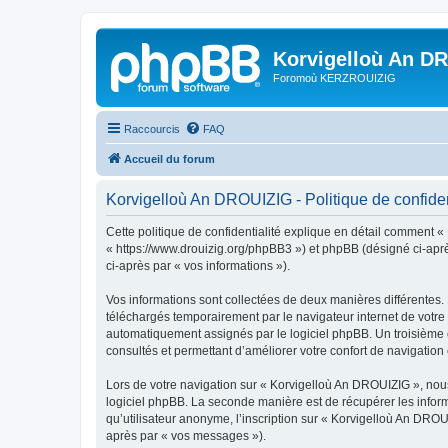
Korvigelloù An D
Foromoù KERZROUIZIG
Raccourcis
FAQ
Accueil du forum
Korvigelloù An DROUIZIG - Politique de confiden
Cette politique de confidentialité explique en détail comment «
« https://www.drouizig.org/phpBB3 ») et phpBB (désigné ci-après 
ci-après par « vos informations »).
Vos informations sont collectées de deux manières différentes.
téléchargés temporairement par le navigateur internet de votre 
automatiquement assignés par le logiciel phpBB. Un troisième co
consultés et permettant d’améliorer votre confort de navigation e
Lors de votre navigation sur « Korvigelloù An DROUIZIG », no
logiciel phpBB. La seconde manière est de récupérer les infor
qu’utilisateur anonyme, l’inscription sur « Korvigelloù An DROU
après par « vos messages »).