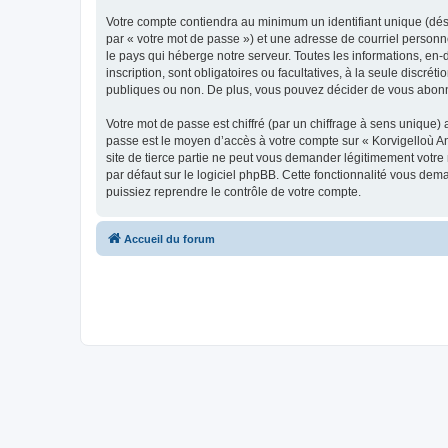
Votre compte contiendra au minimum un identifiant unique (dés
par « votre mot de passe ») et une adresse de courriel person
le pays qui héberge notre serveur. Toutes les informations, en-
inscription, sont obligatoires ou facultatives, à la seule disc
publiques ou non. De plus, vous pouvez décider de vous abonner
Votre mot de passe est chiffré (par un chiffrage à sens unique) 
passe est le moyen d’accès à votre compte sur « Korvigelloù 
site de tierce partie ne peut vous demander légitimement votre
par défaut sur le logiciel phpBB. Cette fonctionnalité vous dem
puissiez reprendre le contrôle de votre compte.
Accueil du forum