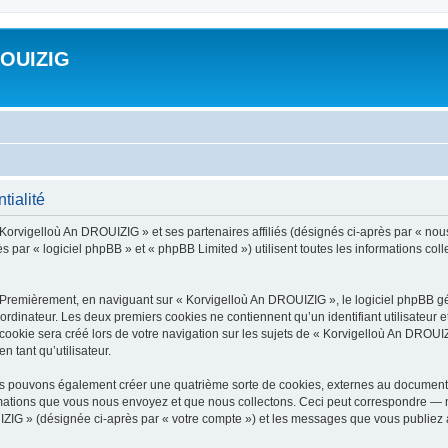
ROUIZIG
tialité
 Korvigelloù An DROUIZIG » et ses partenaires affiliés (désignés ci-après par « nou
par « logiciel phpBB » et « phpBB Limited ») utilisent toutes les informations colle
 Premièrement, en naviguant sur « Korvigelloù An DROUIZIG », le logiciel phpBB gén
ordinateur. Les deux premiers cookies ne contiennent qu’un identifiant utilisateur 
okie sera créé lors de votre navigation sur les sujets de « Korvigelloù An DROUIZI
n tant qu’utilisateur.
us pouvons également créer une quatrième sorte de cookies, externes au document 
mations que vous nous envoyez et que nous collectons. Ceci peut correspondre — m
IZIG » (désignée ci-après par « votre compte ») et les messages que vous publiez ap