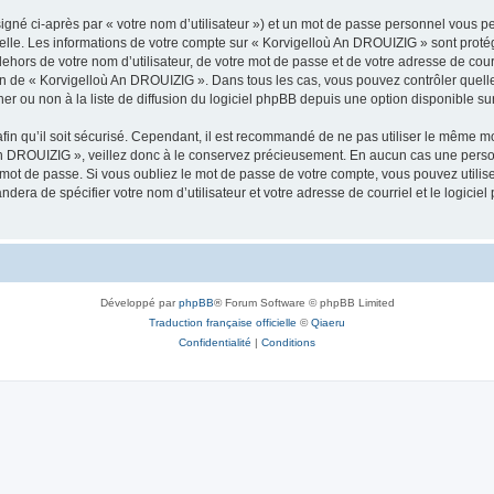
igné ci-après par « votre nom d’utilisateur ») et un mot de passe personnel vous p
nelle. Les informations de votre compte sur « Korvigelloù An DROUIZIG » sont proté
dehors de votre nom d’utilisateur, de votre mot de passe et de votre adresse de cou
rétion de « Korvigelloù An DROUIZIG ». Dans tous les cas, vous pouvez contrôler que
 ou non à la liste de diffusion du logiciel phpBB depuis une option disponible su
afin qu’il soit sécurisé. Cependant, il est recommandé de ne pas utiliser le même mot
An DROUIZIG », veillez donc à le conservez précieusement. En aucun cas une perso
 mot de passe. Si vous oubliez le mot de passe de votre compte, vous pouvez utilis
andera de spécifier votre nom d’utilisateur et votre adresse de courriel et le logi
Développé par
phpBB
® Forum Software © phpBB Limited
Traduction française officielle
©
Qiaeru
Confidentialité
|
Conditions