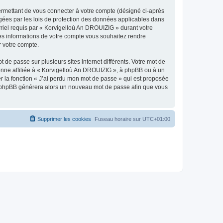
ermettant de vous connecter à votre compte (désigné ci-après
gées par les lois de protection des données applicables dans
rriel requis par « Korvigelloù An DROUIZIG » durant votre
lles informations de votre compte vous souhaitez rendre
r votre compte.
 de passe sur plusieurs sites internet différents. Votre mot de
nne affiliée à « Korvigelloù An DROUIZIG », à phpBB ou à un
er la fonction « J’ai perdu mon mot de passe » qui est proposée
ciel phpBB générera alors un nouveau mot de passe afin que vous
Supprimer les cookies
Fuseau horaire sur
UTC+01:00