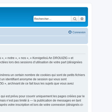
Rechercher
Recherche avancé
Connexion
s », « notre », « nos », « Korvigelloù An DROUIZIG » et
ctées lors des sessions d’utilisation de votre part (désignées
èrera un certain nombre de cookies qui sont de petits fichiers
et un identifiant anonyme de session qui vous sont
G », archivant de ce fait tous les sujets que vous avez
qui est prévu pour couvrir uniquement les pages créées par le
ais n’est pas limité à — la publication de messages en tant
rès votre inscription et lors de votre connexion (désignés ci-