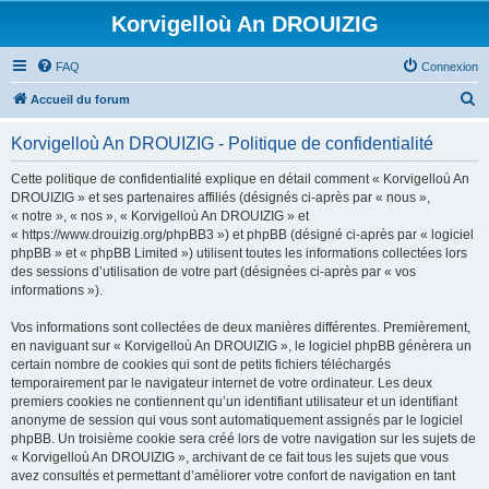
Korvigelloù An DROUIZIG
FAQ
Connexion
R
Accueil du forum
e
Korvigelloù An DROUIZIG - Politique de confidentialité
c
h
Cette politique de confidentialité explique en détail comment « Korvigelloù An
DROUIZIG » et ses partenaires affiliés (désignés ci-après par « nous »,
e
« notre », « nos », « Korvigelloù An DROUIZIG » et
r
« https://www.drouizig.org/phpBB3 ») et phpBB (désigné ci-après par « logiciel
phpBB » et « phpBB Limited ») utilisent toutes les informations collectées lors
c
des sessions d’utilisation de votre part (désignées ci-après par « vos
h
informations »).
e
Vos informations sont collectées de deux manières différentes. Premièrement,
r
en naviguant sur « Korvigelloù An DROUIZIG », le logiciel phpBB génèrera un
certain nombre de cookies qui sont de petits fichiers téléchargés
temporairement par le navigateur internet de votre ordinateur. Les deux
premiers cookies ne contiennent qu’un identifiant utilisateur et un identifiant
anonyme de session qui vous sont automatiquement assignés par le logiciel
phpBB. Un troisième cookie sera créé lors de votre navigation sur les sujets de
« Korvigelloù An DROUIZIG », archivant de ce fait tous les sujets que vous
avez consultés et permettant d’améliorer votre confort de navigation en tant