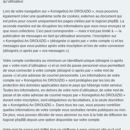
qu’utilisateur.
Lors de votre navigation sur « Korvigelloù An DROUIZIG », nous pouvons
également créer une quatrième sorte de cookies, externes au document qui
est prévu pour couvrir uniquement les pages créées par le logiciel phpBB. La
seconde manière est de récupérer les informations que vous nous envoyez et
que nous collectons. Ceci peut correspondre — mais n’est pas limité à — la
publication de messages en tant qu’utilisateur anonyme, l’inscription sur
« Korvigelloù An DROUIZIG » (désignée ci-après par « votre compte ») et les
messages que vous publiez après votre inscription et lors de votre connexion
(désignés ci-après par « vos messages »).
Votre compte contiendra au minimum un identifiant unique (désigné ci-après
par « votre nom d’utilisateur ») et un mot de passe personnel vous permettant
de vous connecter à votre compte (désigné ci-après par « votre mot de
passe ») et une adresse de courriel personnelle. Les informations de votre
compte sur « Korvigelloù An DROUIZIG » sont protégées par les lois de
protection des données applicables dans le pays qui héberge notre serveur.
Toutes les informations, en-dehors de votre nom d’utilisateur, de votre mot de
passe et de votre adresse de courriel requis par « Korvigelloù An DROUIZIG »
durant votre inscription, sont obligatoires ou facultatives, à la seule discrétion
de « Korvigelloù An DROUIZIG ». Dans tous les cas, vous pouvez contrôler
quelles informations de votre compte vous souhaitez rendre publiques ou non.
De plus, vous pouvez décider de vous abonner ou non à la liste de diffusion du
logiciel phpBB depuis une option disponible sur votre compte.
Votre mot de passe est chiffré (par un chiffrage à sens unique) afin qu’il soit