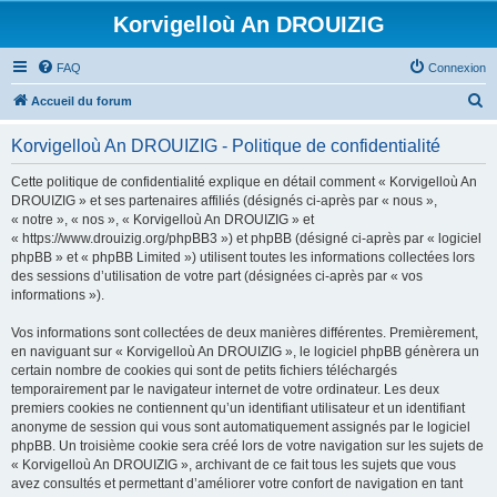
Korvigelloù An DROUIZIG
FAQ
Connexion
R
Accueil du forum
e
Korvigelloù An DROUIZIG - Politique de confidentialité
c
h
Cette politique de confidentialité explique en détail comment « Korvigelloù An
DROUIZIG » et ses partenaires affiliés (désignés ci-après par « nous »,
e
« notre », « nos », « Korvigelloù An DROUIZIG » et
r
« https://www.drouizig.org/phpBB3 ») et phpBB (désigné ci-après par « logiciel
phpBB » et « phpBB Limited ») utilisent toutes les informations collectées lors
c
des sessions d’utilisation de votre part (désignées ci-après par « vos
h
informations »).
e
Vos informations sont collectées de deux manières différentes. Premièrement,
r
en naviguant sur « Korvigelloù An DROUIZIG », le logiciel phpBB génèrera un
certain nombre de cookies qui sont de petits fichiers téléchargés
temporairement par le navigateur internet de votre ordinateur. Les deux
premiers cookies ne contiennent qu’un identifiant utilisateur et un identifiant
anonyme de session qui vous sont automatiquement assignés par le logiciel
phpBB. Un troisième cookie sera créé lors de votre navigation sur les sujets de
« Korvigelloù An DROUIZIG », archivant de ce fait tous les sujets que vous
avez consultés et permettant d’améliorer votre confort de navigation en tant