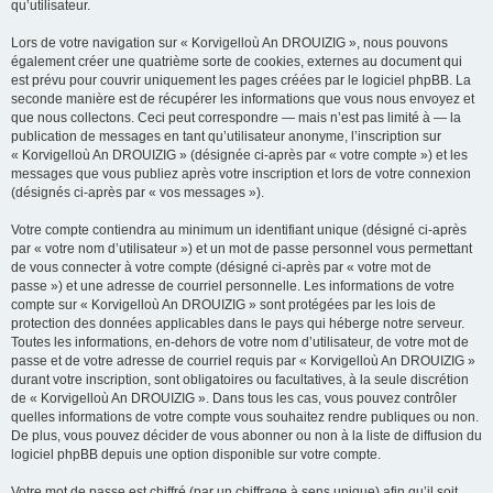
qu’utilisateur.
Lors de votre navigation sur « Korvigelloù An DROUIZIG », nous pouvons
également créer une quatrième sorte de cookies, externes au document qui
est prévu pour couvrir uniquement les pages créées par le logiciel phpBB. La
seconde manière est de récupérer les informations que vous nous envoyez et
que nous collectons. Ceci peut correspondre — mais n’est pas limité à — la
publication de messages en tant qu’utilisateur anonyme, l’inscription sur
« Korvigelloù An DROUIZIG » (désignée ci-après par « votre compte ») et les
messages que vous publiez après votre inscription et lors de votre connexion
(désignés ci-après par « vos messages »).
Votre compte contiendra au minimum un identifiant unique (désigné ci-après
par « votre nom d’utilisateur ») et un mot de passe personnel vous permettant
de vous connecter à votre compte (désigné ci-après par « votre mot de
passe ») et une adresse de courriel personnelle. Les informations de votre
compte sur « Korvigelloù An DROUIZIG » sont protégées par les lois de
protection des données applicables dans le pays qui héberge notre serveur.
Toutes les informations, en-dehors de votre nom d’utilisateur, de votre mot de
passe et de votre adresse de courriel requis par « Korvigelloù An DROUIZIG »
durant votre inscription, sont obligatoires ou facultatives, à la seule discrétion
de « Korvigelloù An DROUIZIG ». Dans tous les cas, vous pouvez contrôler
quelles informations de votre compte vous souhaitez rendre publiques ou non.
De plus, vous pouvez décider de vous abonner ou non à la liste de diffusion du
logiciel phpBB depuis une option disponible sur votre compte.
Votre mot de passe est chiffré (par un chiffrage à sens unique) afin qu’il soit